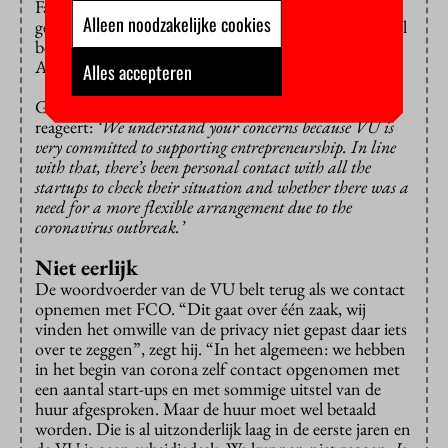
Farzanehpour: “Ik onderhandelde met elke partij die
Alleen noodzakelijke cookies
geld van ons krijgt, zoals consultants. Iedereen was vol
begrip en dacht mee om een oplossing te vinden.
Alleen FCO niet.”
Alles accepteren
Gori Giorgi
twittert
kritisch over de zaak, de VU
reageert:
‘We understand your concerns because VU is
very committed to supporting entrepreneurship. In line
with that, there’s been personal contact with all the
startups to check their situation and whether there was a
need for a more flexible arrangement due to the
coronavirus outbreak.’
Niet eerlijk
De woordvoerder van de VU belt terug als we contact
opnemen met FCO. “Dit gaat over één zaak, wij
vinden het omwille van de privacy niet gepast daar iets
over te zeggen”, zegt hij. “In het algemeen: we hebben
in het begin van corona zelf contact opgenomen met
een aantal start-ups en met sommige uitstel van de
huur afgesproken. Maar de huur moet wel betaald
worden. Die is al uitzonderlijk laag in de eerste jaren en