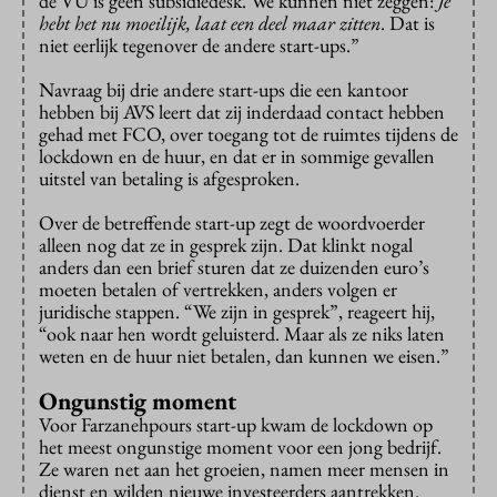
de VU is geen subsidiedesk. We kunnen niet zeggen:
Je
hebt het nu moeilijk, laat een deel maar zitten
. Dat is
niet eerlijk tegenover de andere start-ups.”
Navraag bij drie andere start-ups die een kantoor
hebben bij AVS leert dat zij inderdaad contact hebben
gehad met FCO, over toegang tot de ruimtes tijdens de
lockdown en de huur, en dat er in sommige gevallen
uitstel van betaling is afgesproken.
Over de betreffende start-up zegt de woordvoerder
alleen nog dat ze in gesprek zijn. Dat klinkt nogal
anders dan een brief sturen dat ze duizenden euro’s
moeten betalen of vertrekken, anders volgen er
juridische stappen. “We zijn in gesprek”, reageert hij,
“ook naar hen wordt geluisterd. Maar als ze niks laten
weten en de huur niet betalen, dan kunnen we eisen.”
Ongunstig moment
Voor Farzanehpours start-up kwam de lockdown op
het meest ongunstige moment voor een jong bedrijf.
Ze waren net aan het groeien, namen meer mensen in
dienst en wilden nieuwe investeerders aantrekken.