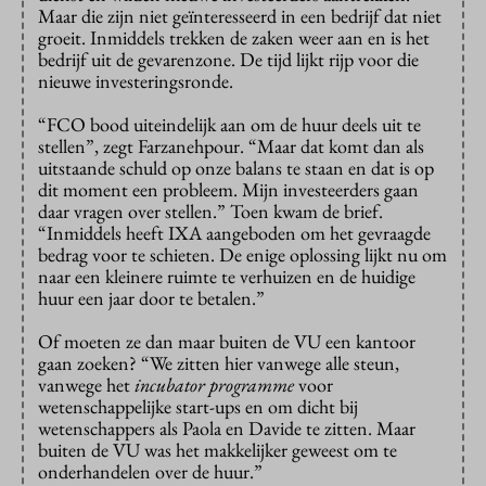
Maar die zijn niet geïnteresseerd in een bedrijf dat niet
groeit. Inmiddels trekken de zaken weer aan en is het
bedrijf uit de gevarenzone. De tijd lijkt rijp voor die
nieuwe investeringsronde.
“FCO bood uiteindelijk aan om de huur deels uit te
stellen”, zegt Farzanehpour. “Maar dat komt dan als
uitstaande schuld op onze balans te staan en dat is op
dit moment een probleem. Mijn investeerders gaan
daar vragen over stellen.” Toen kwam de brief.
“Inmiddels heeft IXA aangeboden om het gevraagde
bedrag voor te schieten. De enige oplossing lijkt nu om
naar een kleinere ruimte te verhuizen en de huidige
huur een jaar door te betalen.”
Of moeten ze dan maar buiten de VU een kantoor
gaan zoeken? “We zitten hier vanwege alle steun,
vanwege het
incubator programme
voor
wetenschappelijke start-ups en om dicht bij
wetenschappers als Paola en Davide te zitten. Maar
buiten de VU was het makkelijker geweest om te
onderhandelen over de huur.”