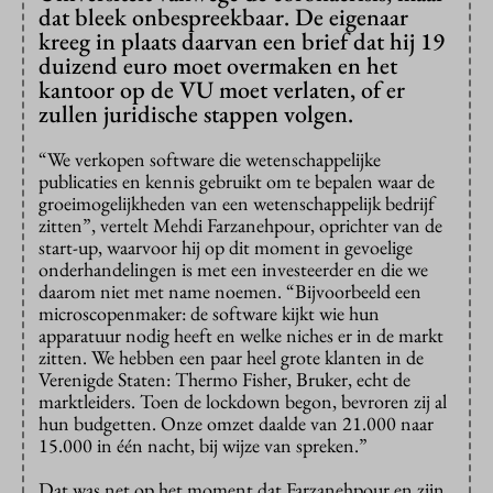
dat bleek onbespreekbaar. De eigenaar
kreeg in plaats daarvan een brief dat hij 19
duizend euro moet overmaken en het
kantoor op de VU moet verlaten, of er
zullen juridische stappen volgen.
“We verkopen software die wetenschappelijke
publicaties en kennis gebruikt om te bepalen waar de
groeimogelijkheden van een wetenschappelijk bedrijf
zitten”, vertelt Mehdi Farzanehpour, oprichter van de
start-up, waarvoor hij op dit moment in gevoelige
onderhandelingen is met een investeerder en die we
daarom niet met name noemen. “Bijvoorbeeld een
microscopenmaker: de software kijkt wie hun
apparatuur nodig heeft en welke niches er in de markt
zitten. We hebben een paar heel grote klanten in de
Verenigde Staten: Thermo Fisher, Bruker, echt de
marktleiders. Toen de lockdown begon, bevroren zij al
hun budgetten. Onze omzet daalde van 21.000 naar
15.000 in één nacht, bij wijze van spreken.”
Dat was net op het moment dat Farzanehpour en zijn