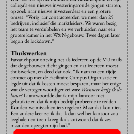
collega’s een nieuwe investeringsronde gingen starten,
op zoek naar nieuwe investeerders en een grotere
omzet. “Vorig jaar contracteerden we meer dan 25
bedrijven, inclusief die marktleiders. We waren bezig
het team te verdubbelen en we verhuisden naar een
grotere kamer in het W&N-gebouw. Twee dagen later
begon de lockdown.”
Thuiswerken
Farzanehpour ontving net als iedereen op de VU mails
dat de gebouwen dicht gingen en dat iedereen moest
thuiswerken, en deed dat ook. “Ik nam na een tijdje
contact op met de Facilitaire Campus Organisatie en
legde uit dat ik kosten moest besparen, maar het enige
wat de vertegenwoordiger zei was:
Wanneer krijg ik de
huur?
Ik antwoordde dat ik mijn kantoor niet
gebruikte en dat ik mijn bedrijf probeerde te redden.
Konden we misschien iets regelen? Maar dat kon niet.
Een andere keer zei ik dat ik dan wel het kantoor zou
leeghalen en toen kreeg ik als antwoord dat ik zes
maanden opzegtermijn had.”