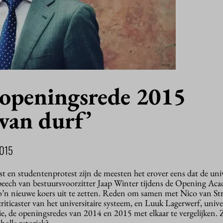
 openingsrede 2015
van durf’
015
st en studentenprotest zijn de meesten het erover eens dat de univ
eech van bestuursvoorzitter Jaap Winter tijdens de Opening Aca
 zo’n nieuwe koers uit te zetten. Reden om samen met Nico van Str
riticaster van het universitaire systeem, en Luuk Lagerwerf, univer
, de openingsredes van 2014 en 2015 met elkaar te vergelijken. Z
holle retoriek?