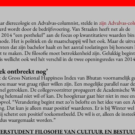
ar dierecologie en Advalvas-columnist, stelde in
zijn Advalvas-c
rd wordt door de bedrijfsvoering. Van Straalen heeft net als de
 2014 “een pesthekel” aan de focus op kwantitatieve waarden bi
mode. Het is politiek en de maatschappij wil het ook. Maar de uitva
denten dat zijn bachelor haalt en het aantal toelatingen bij honour
t te maken. De filosofie moet betrokkenheid zijn. Gelukkig begint
is wellicht ook wel hét verschil in de twee openingsredes van 201
teek ontbreekt nog’
t de Gross National Happiness Index van Bhutan voornamelijk ge
u maar wat graag rijker willen zijn. Een mogelijke parallel naar de
nel getrokken. De collegevoorzitter propageert de Academische W
g helemaal niet wil of kan. De hoogleraar gaat hier niet in mee en
oopvol. “Verandering begint met zo’n belofte en het idee van een
ng. Dat kun je alleen maar positief waarderen. Er is bij Winter wel 
j schetst een positief toekomstbeeld. De wil is er, alleen de inste
u dus waargemaakt worden.”
TERSTUDENT FILOSOFIE VAN CULTUUR EN BESTU