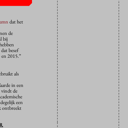
olumn
dat het
nnen de
l bij
s hebben
 dat besef
4 en 2015.”
bruikt als
aarde in een
 vindt de
 Academische
degelijk een
ek ontbreekt
UR