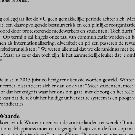
g collegejaar liet de VU geen gemakkelijke periode achter zich. M
t, een daaropvolgende bestuurscrisis en een pijnlijke reorganisati
toord door protesterende medewerkers en studenten. Toch durft 
 “Op termijn zal Engels onze taal van communicatie worden en h
n als internationalisering, diversiteit en prijzen passeren de revu
versiteitsranglijsten: “We weten allemaal dat we die rankings met be
Maar als ze er dan toch zijn, is het aanmerkelijk leuker dat je o
.”
e juist in 2015 juist zo hevig ter discussie worden gesteld. Winter,
ar eerder, distantieert zich er dan ook van: “Meer studenten, meer
alsof dat het enige is waar het ons om gaat, met de zorg en het reële 
lt vast dat de rek uit het huidige universitaire systeem is en poogt v
 indicaties.
 Waarde
 koers vindt Winter in een van de armste landen ter wereld: Bhut
ional Happiness moet een tegengeluid zijn voor de focus op mat
ij dat ook niet doen?” vraagt Winter. “Kunnen wij niet een verg