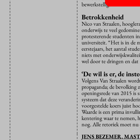
bewerkstelligen.”
Betrokkenheid
Nico van Straalen, hooglera
onderwijs te veel gedominee
protesterende studenten in
universiteit. “Het is in de 
eerstejaars, het aantal stu
niets met onderwijskwalitei
wel door te dringen en dat 
‘De wil is er, de ins
Volgens Van Straalen word
propaganda; de bevolking zo
openingsrede van 2015 is s
systeem dat deze veranderin
voorgestelde koers juist h
Waarde is een prima invulli
kentering waar te nemen, hi
nog. Alle retoriek moet n
JENS BEZEMER, MAS