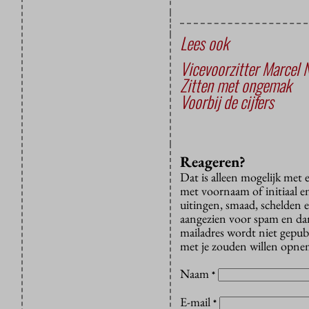
Lees ook
Vicevoorzitter Marcel N
Zitten met ongemak
Voorbij de cijfers
Reageren?
Dat is alleen mogelijk met
met voornaam of initiaal e
uitingen, smaad, schelden e
aangezien voor spam en dan v
mailadres wordt niet gepub
met je zouden willen opnem
Naam
*
E-mail
*