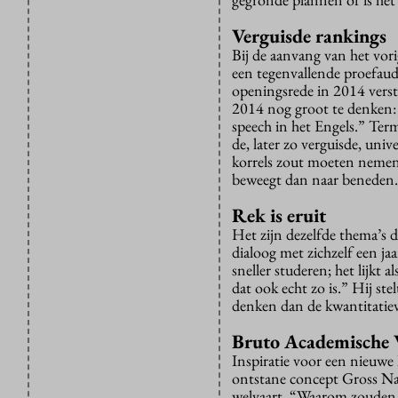
Verguisde rankings
Bij de aanvang van het vori
een tegenvallende proefaudi
openingsrede in 2014 vers
2014 nog groot te denken:
speech in het Engels.” Terme
de, later zo verguisde, uni
korrels zout moeten nemen. 
beweegt dan naar beneden
Rek is eruit
Het zijn dezelfde thema’s di
dialoog met zichzelf een ja
sneller studeren; het lijkt 
dat ook echt zo is.” Hij ste
denken dan de kwantitatieve
Bruto Academische
Inspiratie voor een nieuwe
ontstane concept Gross Nat
welvaart. “Waarom zouden w