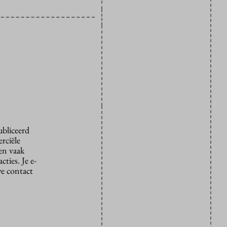
ubliceerd
rciële
den vaak
ties. Je e-
we contact