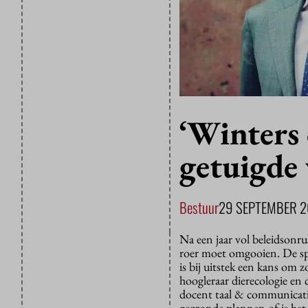
‘Winters
getuigde 
Bestuur
29 SEPTEMBER 2
Na een jaar vol beleidsonru
roer moet omgooien. De sp
is bij uitstek een kans om
hoogleraar dierecologie en c
docent taal & communicatie
gegronde plannen of is het 