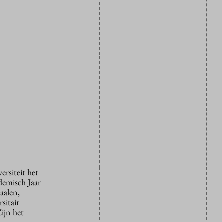
ersiteit het
demisch Jaar
aalen,
sitair
ijn het