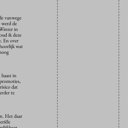
ede vanwege
e werd de
Winter in
oud ik deze
e. En over
hoorlijk wat
mhoog
 haast in
 promoties,
risico dat
erder te
an. Het daar
eriële
elijkbaar