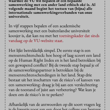
waarmee de VU wil bepalen of een bepaalde
samenwerking met een ander land ethisch oké is. Al
volgende maand begint het toetsen van (bijna) alle
internationale samenwerkingsverbanden van onze
universiteit.
In vijf stappen bepalen of een academische
samenwerking met een buitenlandse universiteit
koosjer is, dat kan nu met het
toetsingskader dat sinds
vandaag op de VU-website staat
.
Het lijkt betrekkelijk simpel. De eerste stap is een
mensenrechtencheck: hoe hoog of laag scoort een land
op de Human Right Index en is het land betrokken bij
een gewapend conflict? Bij de tweede stap bepaal je of
de samenwerkingspartner is betrokken bij de
mensenrechtenschendingen in het land. Stap drie
bestaat uit het inschatten van de risico’s of kansen van
een samenwerking: draag je bij aan een verslechtering
van de toestand of juist aan verbetering? Wat kun je
doen om de risico’s in te perken?
Afhankelijk van de antwoorden op dit soort vragen leg
je de kwestie voor aan een door het college van bestuur