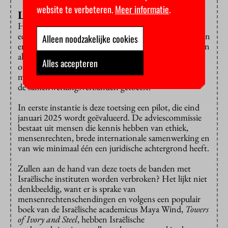
website te verbeteren.
Meer informatie
.
Levend document
Het toetsingskader is niet in marmer gebeiteld, het is
een ‘levend document, dat vatbaar is voor aanvullingen
Alleen noodzakelijke cookies
en verbeteringen’. Al in oktober begint de toetsing van
alle samenwerkingsverbanden die de VU heeft. Maar
Alles accepteren
omdat ze daarbij alleen kijken naar samenwerkingen
met een financiële relatie, wordt niet 100 procent van
de samenwerkingsverbanden getoetst.
In eerste instantie is deze toetsing een pilot, die eind
januari 2025 wordt geëvalueerd. De adviescommissie
bestaat uit mensen die kennis hebben van ethiek,
mensenrechten, brede internationale samenwerking en
van wie minimaal één een juridische achtergrond heeft.
Zullen aan de hand van deze toets de banden met
Israëlische instituten worden verbroken? Het lijkt niet
denkbeeldig, want er is sprake van
mensenrechtenschendingen en volgens een populair
boek van de Israëlische academicus Maya Wind,
Towers
of Ivory and Steel
, hebben Israëlische