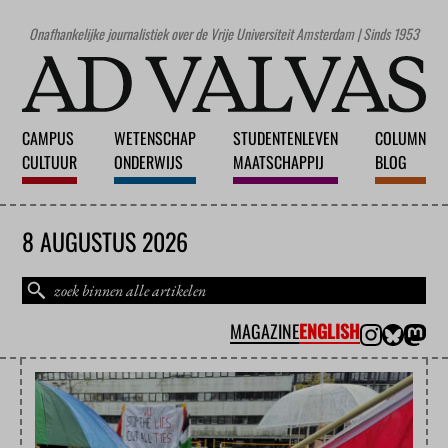
Onafhankelijke journalistiek over de Vrije Universiteit Amsterdam | Sinds 1953
CAMPUS
WETENSCHAP
STUDENTENLEVEN
COLUMN
CULTUUR
ONDERWIJS
MAATSCHAPPIJ
BLOG
8 AUGUSTUS 2026
MAGAZINE
ENGLISH