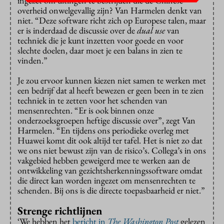
ingezet om uitingen te bestrijden die de Chinese
overheid onwelgevallig zijn? Van Harmelen denkt van
niet. “Deze software richt zich op Europese talen, maar
er is inderdaad de discussie over de
dual use
van
techniek die je kunt inzetten voor goede en voor
slechte doelen, daar moet je een balans in zien te
vinden.”
Je zou ervoor kunnen kiezen niet samen te werken met
een bedrijf dat al heeft bewezen er geen been in te zien
techniek in te zetten voor het schenden van
mensenrechten. “Er is ook binnen onze
onderzoeksgroepen heftige discussie over”, zegt Van
Harmelen. “En tijdens ons periodieke overleg met
Huawei komt dit ook altijd ter tafel. Het is niet zo dat
we ons niet bewust zijn van de risico’s. Collega’s in ons
vakgebied hebben geweigerd mee te werken aan de
ontwikkeling van gezichtsherkenningssoftware omdat
die direct kan worden ingezet om mensenrechten te
schenden. Bij ons is die directe toepasbaarheid er niet.”
Strenge richtlijnen
‘We hebben het
bericht in
The Washington Post
gelezen