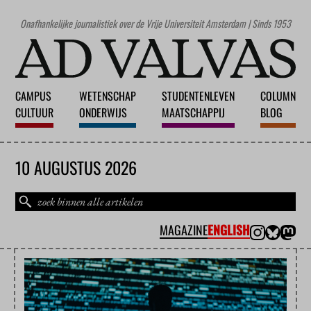
Onafhankelijke journalistiek over de Vrije Universiteit Amsterdam | Sinds 1953
CAMPUS
WETENSCHAP
STUDENTENLEVEN
COLUMN
CULTUUR
ONDERWIJS
MAATSCHAPPIJ
BLOG
10 AUGUSTUS 2026
MAGAZINE
ENGLISH