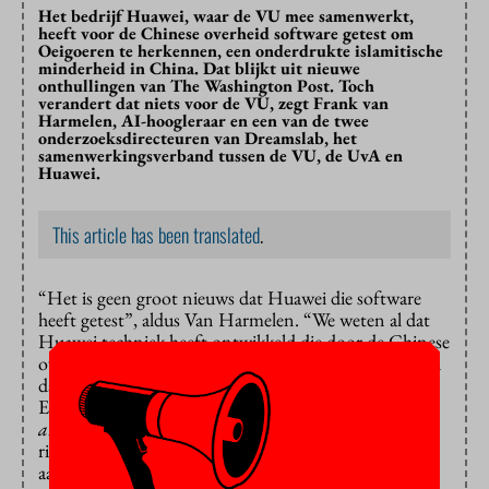
Het bedrijf Huawei, waar de VU mee samenwerkt,
heeft voor de Chinese overheid software getest om
Oeigoeren te herkennen, een onderdrukte islamitische
minderheid in China. Dat blijkt uit nieuwe
onthullingen van The Washington Post. Toch
verandert dat niets voor de VU, zegt Frank van
Harmelen, AI-hoogleraar en een van de twee
onderzoeksdirecteuren van Dreamslab, het
samenwerkingsverband tussen de VU, de UvA en
Huawei.
This article has been translated
.
“Het is geen groot nieuws dat Huawei die software
heeft getest”, aldus Van Harmelen. “We weten al dat
Huawei techniek heeft ontwikkeld die door de Chinese
overheid voor dit soort doeleinden wordt gebruikt, en
dat veroordelen we ook. Maar wij werken met de
Europese tak van Huawei juist aan mensgerichte
artificial intelligence
die voldoet aan de Europese
richtlijnen. Ik denk dat we daarmee kunnen bijdragen
aan positieve ontwikkelingen binnen dat bedrijf.”