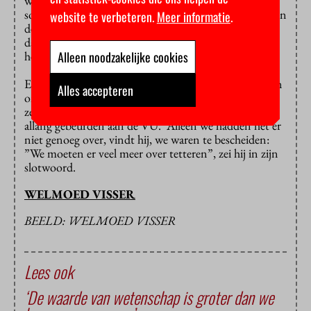
weer voor strakkere regels. Hoe los je dat op? Dat
soort nare vragen stellen wij ons nu, Jaap”, zei hij tegen
website te verbeteren.
Meer informatie
.
de scheidend collegevoorzitter. “Ons onderzoek is er
daardoor zeker niet eenvoudiger op geworden. Maar
het zijn wel de vragen waar het om draait .”
Alleen noodzakelijke cookies
En voor iedereen die nu denkt: dit soort onderzoek en
Alles accepteren
onderwijs toch niks nieuws! Groot gelijk. Jaap Winter
zelf is de eerste om toe te geven dat dit soort dingen
allang gebeurden aan de VU. Alleen we hadden het er
niet genoeg over, vindt hij, we waren te bescheiden:
”We moeten er veel meer over tetteren”, zei hij in zijn
slotwoord.
WELMOED VISSER
BEELD: WELMOED VISSER
Lees ook
‘De waarde van wetenschap is groter dan we