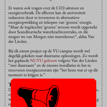
Er waren ook vragen over de CO2-uitstoot en
energieverbruik. De effecten kan de universiteit
reduceren door te investeren in alternatieve
energieopwekking en inkopen van ‘groene’ energie.
“Maar de ingekochte ‘groene’ stroom wordt opgewekt
door Scandinavische waterkrachtcentrales, en die
mogen we van Morgen niet meerekenen”, aldus Van
der Linden.
Bij elk nieuw project op de VU-campus wordt wel
degelijk gekeken naar duurzame oplossingen. Zo wordt
het geplande
NU.VU-gebouw
volgens Van der Linden
“zeer duurzaam” en de nieuwe installaties in het te
renoveren energiecentrum zijn “het beste wat er op dit
moment te krijgen is.”
Tony Chocolonely
Duurzaam is ook het OZW-gebouw op de VU-campus,
opgeleverd in 2006, en voorzien van onder meer
waterbesparende kranen, energiebesparende verlichting
en van het ingenieuze WKO-systeem, waarbij in de