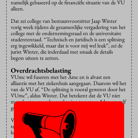
namelijk gebaseerd op de financiële situatie van de VU
alleen.
Dat zei college van bestuursvoorzitter Jaap Winter
vorig week tijdens de gezamenlijke vergadering van het
college met de ondernemingsraad en de universitaire
studentenraad. “Technisch en juridisch is een splitsing
erg ingewikkeld, maar dat is voor mij wel leuk”, zei de
jurist Winter, die inderdaad met smaak de details
begon uiteen te zetten.
Overdrachtsbelasting
VUmc wil fuseren met het Amc en is alvast een
alliantie met het ziekenhuis aangegaan. Daarom wil het
van de VU af. “De splitsing is vooral gewenst door het
VUmc”, aldus Winter. Dat betekent dat de VU niet
meer kosten voor haar rekening te nemen “dan we zelf
gerechtvaardigd vinden.”
Volgens Winter moeten bepaalde kosten worden
terugverdiend door de partij die het meeste voordeel
heeft van de splitsing. VUmc dus.