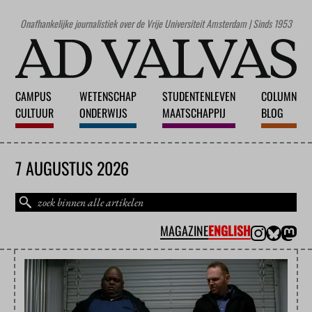
Onafhankelijke journalistiek over de Vrije Universiteit Amsterdam | Sinds 1953
CAMPUS
WETENSCHAP
STUDENTENLEVEN
COLUMN
CULTUUR
ONDERWIJS
MAATSCHAPPIJ
BLOG
7 AUGUSTUS 2026
MAGAZINE
ENGLISH