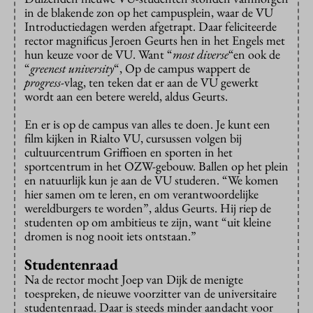
in de blakende zon op het campusplein, waar de VU
Introductiedagen werden afgetrapt. Daar feliciteerde
rector magnificus Jeroen Geurts hen in het Engels met
hun keuze voor de VU. Want “
most diverse
“en ook de
“
greenest university
“, Op de campus wappert de
progress
-vlag, ten teken dat er aan de VU gewerkt
wordt aan een betere wereld, aldus Geurts.
En er is op de campus van alles te doen. Je kunt een
film kijken in Rialto VU, cursussen volgen bij
cultuurcentrum Griffioen en sporten in het
sportcentrum in het OZW-gebouw. Ballen op het plein
en natuurlijk kun je aan de VU studeren. “We komen
hier samen om te leren, en om verantwoordelijke
wereldburgers te worden”, aldus Geurts. Hij riep de
studenten op om ambitieus te zijn, want “uit kleine
dromen is nog nooit iets ontstaan.”
Studentenraad
Na de rector mocht Joep van Dijk de menigte
toespreken, de nieuwe voorzitter van de universitaire
studentenraad. Daar is steeds minder aandacht voor