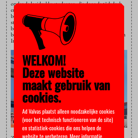
onder de loeidrukke studenten, die door de tijdsdruk
en geldzorgen steeds minder tijd hebben voor
belangrijke dingen naast hun studie. Maar de
studentenraad is te belangrijk om te vergeten,
benadrukte Van Dijk. Die komt namelijk op voor de
belangen van de studenten. Hij liet alle studenten hun
Instagram-account openen om
vu.usr
te volgen.
WELKOM!
Deze website
maakt gebruik van
cookies.
Ad Valvas plaatst alleen noodzakelijke cookies
(voor het technisch functioneren van de site)
en statistiek-cookies die ons helpen de
website te verbeteren.
Meer informatie
.
Zeer nuttig advies kwam van een internationale