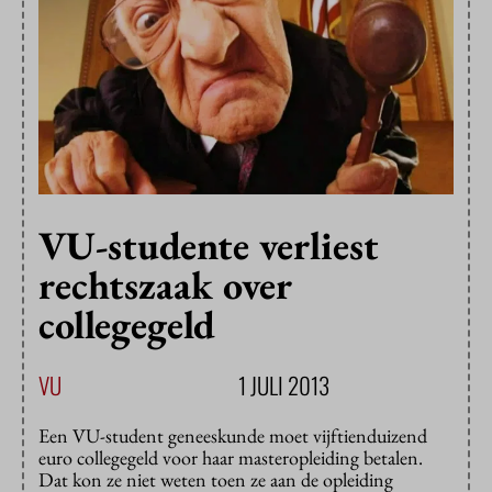
VU-studente verliest
rechtszaak over
collegegeld
VU
1 JULI 2013
Een VU-student geneeskunde moet vijftienduizend
euro collegegeld voor haar masteropleiding betalen.
Dat kon ze niet weten toen ze aan de opleiding