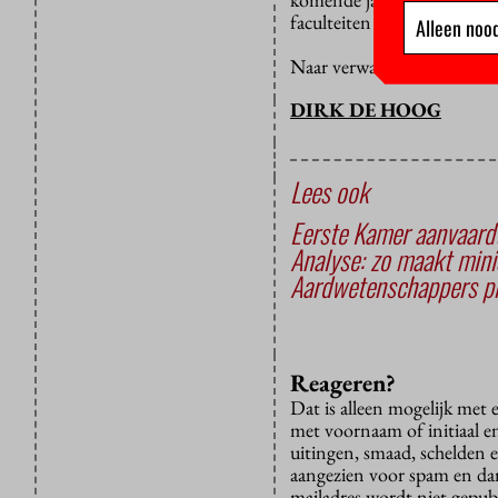
faculteiten en diensten nie
Alleen nood
Naar verwachting zal na de
DIRK DE HOOG
Lees ook
Eerste Kamer aanvaardt
Analyse: zo maakt minis
Aardwetenschappers p
Reageren?
Dat is alleen mogelijk met
met voornaam of initiaal e
uitingen, smaad, schelden e
aangezien voor spam en dan v
mailadres wordt niet gepub