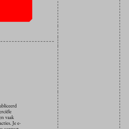
ubliceerd
rciële
den vaak
ties. Je e-
we contact