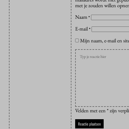
met je zouden willen opnem
Naam
*
E-mail
*
Mijn naam, e-mail en sit
Velden met een * zijn verpl