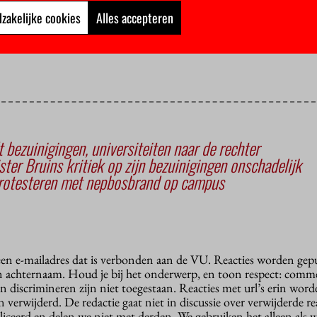
t in de rode cijfers komen.
zakelijke cookies
Alles accepteren
 zomer de begroting voor 2016 in hoofdlijnen bekend zijn.
 bezuinigingen, universiteiten naar de rechter
ter Bruins kritiek op zijn bezuinigingen onschadelijk
rotesteren met nepbosbrand op campus
 een e-mailadres dat is verbonden aan de VU. Reacties worden gep
n achternaam. Houd je bij het onderwerp, en toon respect: comme
n discrimineren zijn niet toegestaan. Reacties met url’s erin wor
erwijderd. De redactie gaat niet in discussie over verwijderde reac
liceerd en delen we niet met derden. We gebruiken het alleen als 