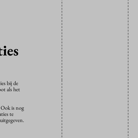
ies
es bij de
ot als het
. Ook is nog
ties te
 uitgegeven.