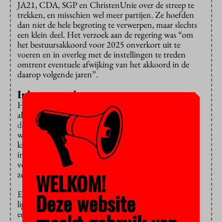
JA21, CDA, SGP en ChristenUnie over de streep te
trekken, en misschien wel meer partijen. Ze hoefden
dan niet de hele begroting te verwerpen, maar slechts
een klein deel. Het verzoek aan de regering was “om
het bestuursakkoord voor 2025 onverkort uit te
voeren en in overleg met de instellingen te treden
omtrent eventuele afwijking van het akkoord in de
daarop volgende jaren”.
Inktzwarte dag
Het verzet tegen het beleid gaat dus door, en niet
alleen in de rechtszaal. Studenten
gaan weer
demonstreren
, laat de Landelijke Studentenvakbond
weten: “Er wordt bezuinigd op de toekomst van onze
kinderen en kleinkinderen.” Vakbond FNV (“Een
inktzwarte dag voor het Nederlandse onderwijs”)
vestigt de aandacht op de lokale acties en stakingen,
zoals vandaag in Rotterdam en donderdag in Tilburg.
WELKOM!
Er valt nog genoeg te bevechten. De regeringspartijen
Deze website
liggen vaak met elkaar overhoop en nu moeten ze het
eens worden over de Voorjaarsnota, met alle mee- en