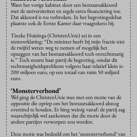
Want het vorige kabinet sloot een bestuursakkoord
met de universiteiten en zegde extra financiering toe.
Dat akkoord is nu verbroken. In het begrotingsdebat
plaatste ook de Eerste Kamer daar vraagtekens bij.
Tineke Huizinga (ChristenUnie) zei in een
stemverklaring: “De minister heeft bij mijn fractie niet
de twijfel weten weg te nemen of mogelijk het
opzeggen van het bestuursakkoord toch onrechtmatig
is.” Toch steunt haar partij de begroting, omdat dit
rechtmatigheidsprobleem volgens haar relatief klein is:
200 miljoen euro, op een totaal van ruim 50 miljard
euro.
‘Monsterverbond’
Wel ging de ChristenUnie mee met een motie van de
oppositie die opriep om het bestuursakkoord alsnog
overeind te houden. Er hing weinig vanaf: de partij zag
waarschijnlijk wel aankomen dat die motie door de
andere partijen verworpen zou worden.
Deze motie was bedoeld om het ‘monsterverbond’ van