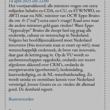
14 april 2025 om 22:00
Het voorjaarsakkoord: alle ministers vragen om extra
miljarden behalve ex-CDA, ex-CU, ex-STW/NWO, ex-
AWTI maar nu NSC minister van OCW Eppo Bruins
die om -0- (“nul”) ectra euro’s vraagt! Raad eens waar
die andere ministers geld gaan vinden? Want Eppo
“Eppocalyps” Bruins die sloopt heel erg graag alle
onderwijs, cultuur en wetenschap in Nederland.
Volgens het hoofdlijnenakkoord moet Nederland
innoveren (84x innovatie staat er zwart op wit!), maar
wetenschappelijk onderzoek, de bron van innovatie,
daar gaat de kettingzaag in. Op de VU wordt zo
aardwetenschappen opgedoekt, ondanks een recent
afgesloten akkoord over CRM’s, ondanks de
energietransitie (geothermie!), bodemdaling,
kustverdediging, en de NL-waterhuishouding. Zo
wordt unieke en onmisbare kennis voor Nederland
vernietigd. Jeroen Geurts en co. vinden dit allemaal
goed. De domheid regeert.
Beantwoorden