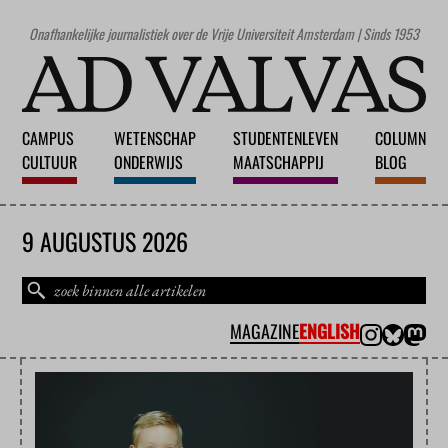
Onafhankelijke journalistiek over de Vrije Universiteit Amsterdam | Sinds 1953
CAMPUS
WETENSCHAP
STUDENTENLEVEN
COLUMN
CULTUUR
ONDERWIJS
MAATSCHAPPIJ
BLOG
9 AUGUSTUS 2026
MAGAZINE
ENGLISH