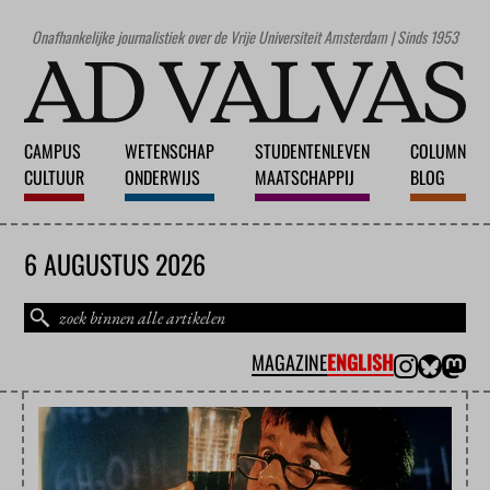
Onafhankelijke journalistiek over de Vrije Universiteit Amsterdam | Sinds 1953
CAMPUS
WETENSCHAP
STUDENTENLEVEN
COLUMN
CULTUUR
ONDERWIJS
MAATSCHAPPIJ
BLOG
6 AUGUSTUS 2026
MAGAZINE
ENGLISH