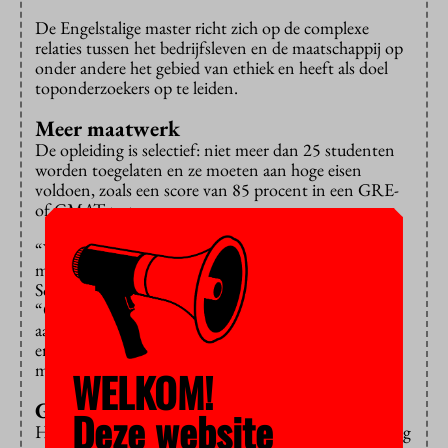
De Engelstalige master richt zich op de complexe
relaties tussen het bedrijfsleven en de maatschappij op
onder andere het gebied van ethiek en heeft als doel
toponderzoekers op te leiden.
Meer maatwerk
De opleiding is selectief: niet meer dan 25 studenten
worden toegelaten en ze moeten aan hoge eisen
voldoen, zoals een score van 85 procent in een GRE-
of GMAT-test.
“We kiezen voor kleinschaligheid om de studenten
meer maatwerk te kunnen bieden”, aldus Maura
Soekijad, programmadirecteur van de nieuwe master.
“Ook hebben we voor afgestudeerden een beperkt
aantal promotieplaatsen aan de VU en de UvA. Maar
er zijn ook bedrijven zoals Shell en McKinsey die
mensen zoeken met goede onderzoeksvaardigheden.”
WELKOM!
Goede mix
Deze website
Het is de tweede opleiding die de VU in samenwerking