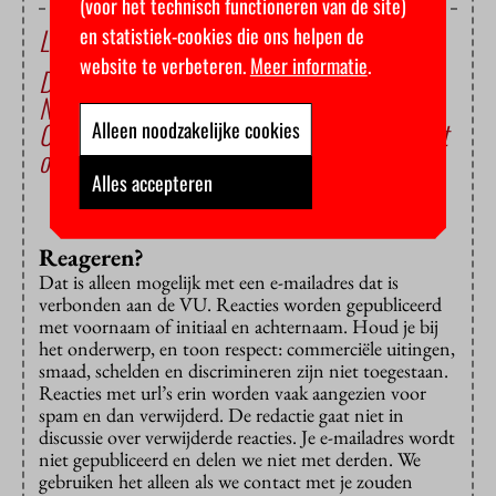
(voor het technisch functioneren van de site)
Lees ook
en statistiek-cookies die ons helpen de
website te verbeteren.
Meer informatie
.
D66 en BBB botsen over langstudeerboete
Nederland telt veel langstudeerders
Coalitie houdt langstudeerboete tot het laatst
Alleen noodzakelijke cookies
overeind
Alles accepteren
Reageren?
Dat is alleen mogelijk met een e-mailadres dat is
verbonden aan de VU. Reacties worden gepubliceerd
met voornaam of initiaal en achternaam. Houd je bij
het onderwerp, en toon respect: commerciële uitingen,
smaad, schelden en discrimineren zijn niet toegestaan.
Reacties met url’s erin worden vaak aangezien voor
spam en dan verwijderd. De redactie gaat niet in
discussie over verwijderde reacties. Je e-mailadres wordt
niet gepubliceerd en delen we niet met derden. We
gebruiken het alleen als we contact met je zouden