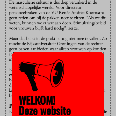
De masculiene cultuur is dus diep verankerd in de
wetenschappelijke wereld. Voor directeur
personeelszaken van de VU Renée Andrée Koornstra
geen reden om bij de pakken neer te zitten. “Als we dit
weten, kunnen we er wat aan doen. Stimuleringsbeleid
voor vrouwen blijft hard nodig”, zei ze.
Maar dat blijkt in de praktijk nog niet mee te vallen. Zo
mocht de Rijksuniversiteit Groningen van de rechter
geen banen aanbieden waar alleen vrouwen op konden
solliciteren, want dat is discriminatie, vertelde iemand
in de zaal.
En vrouwen in de wetenschap wordt het niet altijd
even makkelijk gemaakt, zei Paola Gori Giorgi,
hoogleraar scheikunde. “In veel landen is het gewoon
dat kinderen vijf dagen in de week naar de
kinderopvang gaan. In Nederland kijken ze je toch een
WELKOM!
beetje met scheve ogen aan als je dat doet.”
Praktische bezwaren
Deze website
En zo kwamen er nog meer praktische bezwaren aan de