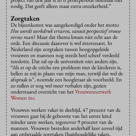
nodig. Dat geeft alleen maar extra onzekerheid.”
Zorgtaken
De bijeenkomst was aangekondigd onder het motto
Hoe wordt werkdruk ervaren, vanuit perspectief vrouw
versus man
? Maar dat thema kwam niet echt aan de
orde. Een discussie daarover is wel interessant. In
Nederland zijn zorgtaken tussen hoogopgeleide
vrouwen en mannen nog steeds heel scheef verdeeld
tenslotte. Dat zal op de universiteit niet anders zijn.
“Als er op de crèche een probleem met de kinderen is,
bellen ze mij in plaats van mijn man, terwijl dat wel de
afspraak is”, noemde een hoogleraar als voorbeeld. En
zo zullen er nog wel meer verhalen zijn, gezien
onderstaand overzicht van het
Vrouwennetwerk
Women inc.
Vrouwen werken vaker in deeltijd, 47 procent van de
vrouwen gaat bij de geboorte van het eerste kind
minder uren werken, tegenover 9 procent van de
mannen. Vrouwen besteden anderhalf keer zoveel tijd
aan onbetaalde zorgtaken (huishoudelijke taken,