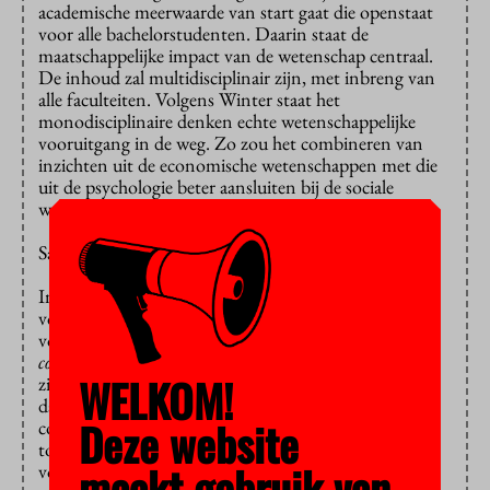
academische meerwaarde van start gaat die openstaat
voor alle bachelorstudenten. Daarin staat de
maatschappelijke impact van de wetenschap centraal.
De inhoud zal multidisciplinair zijn, met inbreng van
alle faculteiten. Volgens Winter staat het
monodisciplinaire denken echte wetenschappelijke
vooruitgang in de weg. Zo zou het combineren van
inzichten uit de economische wetenschappen met die
uit de psychologie beter aansluiten bij de sociale
werkelijkheid.
Samenleving in
In alle opleidingen aan de VU hoort aandacht te zijn
voor academische, maatschappelijke en professionele
vorming, vindt Winter. Het zogeheten
social
community learning
kan daar een goed middel voor
WELKOM!
zijn. Daarbij gaan studenten, begeleid door docenten,
daadwerkelijk de samenleving in om wat ze in de
Deze website
collegebanken geleerd hebben aan de praktijk te
toetsen. En dat is in de ogen van Winter een model
maakt gebruik van
voor de hele universiteit die daadwerkelijk