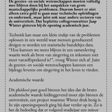
De geestes- en sociale wetenschappen moeten volledig
mee blijven doen bij het aanpakken van grote
maatschappelijke problemen. Daarom hoort er niet
alleen extra geld te gaan naar technische opleidingen
en onderzoek, maar juist ook naar andere sectoren van
de universiteit. Dat bepleitte collegevoorzitter Jaap
Winter gisteren bij de opening academisch jaar.
Techniek kan maar een klein stukje van de problemen
oplossen in een wereld waar mensen gereduceerd
dreigen te worden tot statistische bundeltjes data.
“Hoe kunnen we mens blijven in een samenleving
waarin werk als bron van zingeving en inkomen niet
meer vanzelfsprekend is?”, vroeg Winter zich af. Juist
de geestes- en sociale wetenschappen kunnen een
bijdrage leveren om zingeving in het leven te vinden.
Academische waarde
Dit pleidooi past goed binnen het idee dat de bruto
academische waarde leidinggevend moet zijn binnen de
universiteit, een project waarmee Winter druk bezig is.
In zijn openingsspeech ging hij daar verder op in. Zo is
het de bedoeling dat er volgend studiejaar een minor