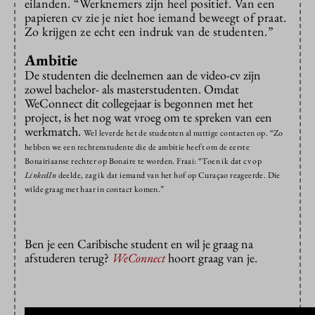
eilanden. “Werknemers zijn heel positief. Van een
papieren cv zie je niet hoe iemand beweegt of praat.
Zo krijgen ze echt een indruk van de studenten.”
Ambitie
De studenten die deelnemen aan de video-cv zijn
zowel bachelor- als masterstudenten. Omdat
WeConnect dit collegejaar is begonnen met het
project, is het nog wat vroeg om te spreken van een
werkmatch.
Wel leverde het de studenten al nuttige contacten op. “Zo
hebben we een rechtenstudente die de ambitie heeft om de eerste
Bonairiaanse rechter op Bonaire te worden. Fraai: “Toen ik dat cv op
LinkedIn
deelde, zag ik dat iemand van het hof op Curaçao reageerde. Die
wilde graag met haar in contact komen.”
Ben je een Caribische student en wil je graag na
afstuderen terug?
WeConnect
hoort graag van je.