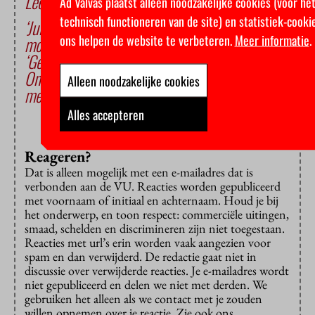
Lees ook
Ad Valvas plaatst alleen noodzakelijke cookies (voor he
technisch functioneren van de site) en statistiek-cooki
‘Juist van christenen werd begrip voor
ons helpen de website te verbeteren.
Meer informatie
.
moslims verwacht’
‘Geen enkele stem mag onderdrukt worden’
Onderwijs-PVV’er Harm Beertema doet niet
Alleen noodzakelijke cookies
meer mee
Alles accepteren
Reageren?
Dat is alleen mogelijk met een e-mailadres dat is
verbonden aan de VU. Reacties worden gepubliceerd
met voornaam of initiaal en achternaam. Houd je bij
het onderwerp, en toon respect: commerciële uitingen,
smaad, schelden en discrimineren zijn niet toegestaan.
Reacties met url’s erin worden vaak aangezien voor
spam en dan verwijderd. De redactie gaat niet in
discussie over verwijderde reacties. Je e-mailadres wordt
niet gepubliceerd en delen we niet met derden. We
gebruiken het alleen als we contact met je zouden
willen opnemen over je reactie. Zie ook ons