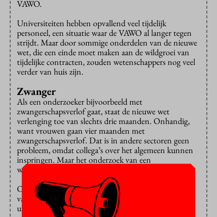
VAWO.
Universiteiten hebben opvallend veel tijdelijk
personeel, een situatie waar de VAWO al langer tegen
strijdt. Maar door sommige onderdelen van de nieuwe
wet, die een einde moet maken aan de wildgroei van
tijdelijke contracten, zouden wetenschappers nog veel
verder van huis zijn.
Zwanger
Als een onderzoeker bijvoorbeeld met
zwangerschapsverlof gaat, staat de nieuwe wet
verlenging toe van slechts drie maanden. Onhandig,
want vrouwen gaan vier maanden met
zwangerschapsverlof. Dat is in andere sectoren geen
probleem, omdat collega’s over het algemeen kunnen
inspringen. Maar het onderzoek van een
wetenschapper ligt stil als die er zelf niet is.
Ook maakt de vakbond zich zorgen over de toename
van het aantal ‘knutselcontracten’ waarmee
universiteiten de aangescherpte regels zouden