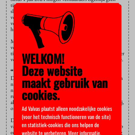
tijdelijke contracten meer aanbieden. Hiervoor gelden
slechts enkele uitzonderingen. Zo is het toegestaan
voor studenten die tijdelijk naar een andere stad
verhuizen voor hun studie en voor studenten die uit
het buitenland hierheen komen.
Maar volgens Keijzer werkt deze regelgeving
verwarrend: waarom mag je de ene student wel een
WELKOM!
tijdelijk contract geven en de andere niet? Je kunt beter
voor alle studenten dezelfde regels hanteren, meent ze.
Deze website
“Niet eerlijk”
maakt gebruik van
De Landelijke Studentenvakbond (LSVb) ziet dit plan
niet zitten, zegt bestuurslid Gijs Grimbergen: “Het is
cookies.
niet eerlijk om het woningtekort op te lossen over de
rug van studenten.” Studenten moeten in de praktijk
al vaak gebruikmaken van tijdelijke contracten, zegt hij,
Ad Valvas plaatst alleen noodzakelijke cookies
omdat er geen andere opties zijn.
(voor het technisch functioneren van de site)
De LSVb maakt zich zorgen om de huurbescherming
en statistiek-cookies die ons helpen de
van studenten. Een tijdelijk contract houdt immers op
een gegeven moment op en als je dan niet snel genoeg
website te verbeteren.
Meer informatie
.