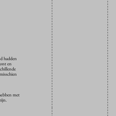
nd hadden
oont en
schillende
 misschien
hebben met
ijn.