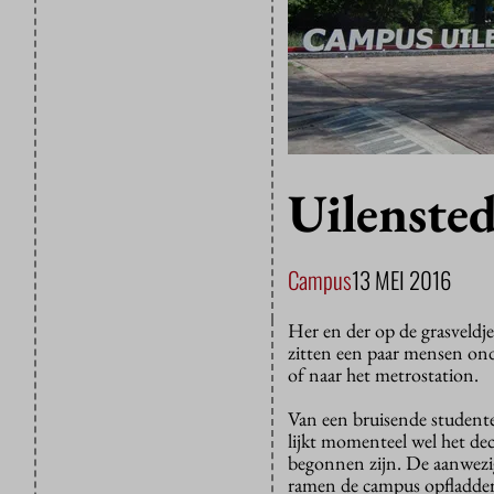
Uilensted
Campus
13 MEI 2016
Her en der op de grasveldj
zitten een paar mensen ond
of naar het metrostation.
Van een bruisende student
lijkt momenteel wel het de
begonnen zijn. De aanwezig
ramen de campus opfladder