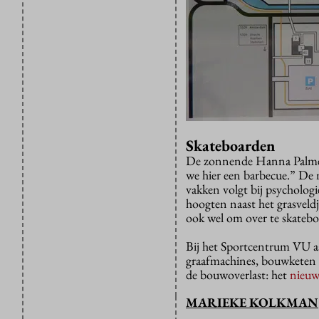
Skateboarden
De zonnende Hanna Palmén 
we hier een barbecue.” De
vakken volgt bij psychologi
hoogten naast het grasveldje
ook wel om over te skateb
Bij het Sportcentrum VU aa
graafmachines, bouwketen
de bouwoverlast: het
nieuw
MARIEKE KOLKMAN