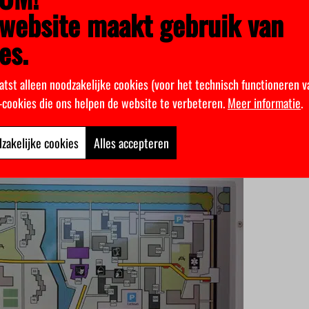
website maakt gebruik van
es.
atst alleen noodzakelijke cookies (voor het technisch functioneren v
k-cookies die ons helpen de website te verbeteren.
Meer informatie
.
gezondheid en leven aan de VU, woont net als Meulemans sinds
zit met twee vriendinnen op de nieuwe steiger aan de vijver acht
zakelijke cookies
Alles accepteren
k dat je veel leuke dingen kan doen met z’n allen”, zegt ze. “Je ku
sportveldje.”