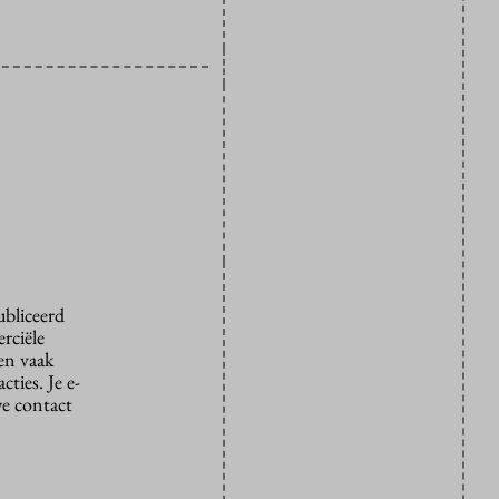
ubliceerd
rciële
den vaak
ties. Je e-
we contact