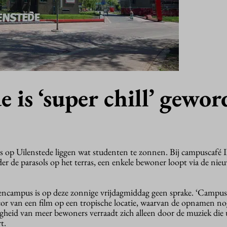
e is ‘super chill’ gewo
es op Uilenstede liggen wat studenten te zonnen. Bij campuscafé I
er de parasols op het terras, een enkele bewoner loopt via de ni
encampus is op deze zonnige vrijdagmiddag geen sprake. ‘Campus
cor van een film op een tropische locatie, waarvan de opnamen no
heid van meer bewoners verraadt zich alleen door de muziek die 
t.