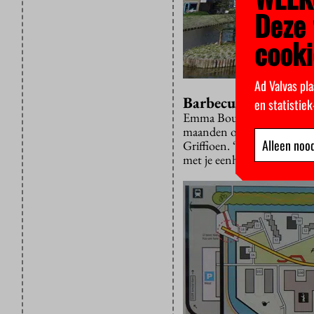
Deze 
cooki
Ad Valvas pla
Barbecuen
en statistie
Emma Bouman, eerstejaars 
maanden op Uilenstede. Ze 
Alleen nood
Griffioen. “Ik vind het leu
met je eenheid en er is een 