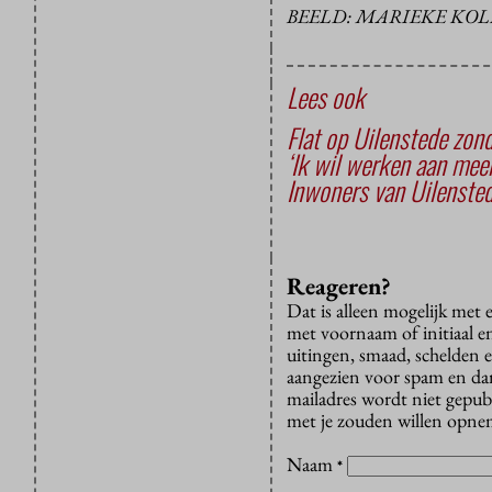
BEELD: MARIEKE KO
Lees ook
Flat op Uilenstede zon
‘Ik wil werken aan mee
Inwoners van Uilenste
Reageren?
Dat is alleen mogelijk met
met voornaam of initiaal e
uitingen, smaad, schelden e
aangezien voor spam en dan v
mailadres wordt niet gepub
met je zouden willen opnem
Naam
*