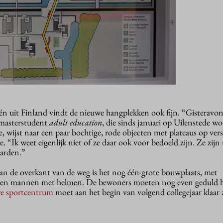
uit Finland vindt de nieuwe hangplekken ook fijn. “Gisteravo
 masterstudent
adult education
, die sinds januari op Uilenstede w
e, wijst naar een paar bochtige, rode objecten met plateaus op ver
. “Ik weet eigenlijk niet of ze daar ook voor bedoeld zijn. Ze zijn
oarden.”
n de overkant van de weg is het nog één grote bouwplaats, met
 en mannen met helmen. De bewoners moeten nog even geduld 
e sportcentrum
moet aan het begin van volgend collegejaar klaar z