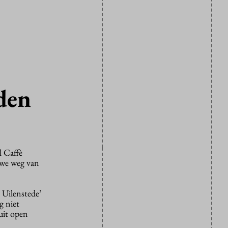
rden
l Caffè
euwe weg van
 Uilenstede’
g niet
uit open