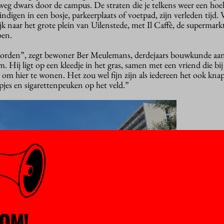
 weg dwars door de campus. De straten die je telkens weer een ho
indigen in een bosje, parkeerplaats of voetpad, zijn verleden tijd. 
k naar het grote plein van Uilenstede, met Il Caffè, de supermark
oen.
geworden”, zegt bewoner Ber Meulemans, derdejaars bouwkunde aa
Hij ligt op een kleedje in het gras, samen met een vriend die bi
 om hier te wonen. Het zou wel fijn zijn als iedereen het ook kna
opjes en sigarettenpeuken op het veld.”
OM!