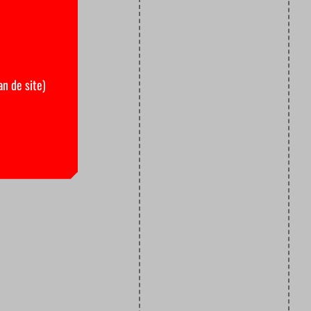
an de site)
 twee
er De
nt barbecuen