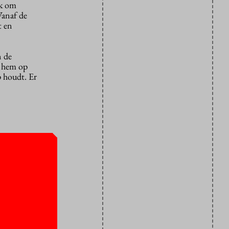
ek om
Vanaf de
t en
n de
j hem op
p houdt. Er