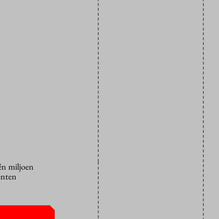
én miljoen
enten
 Haan,