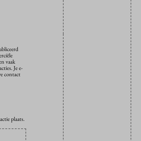
ubliceerd
rciële
den vaak
ties. Je e-
we contact
ctie plaats.