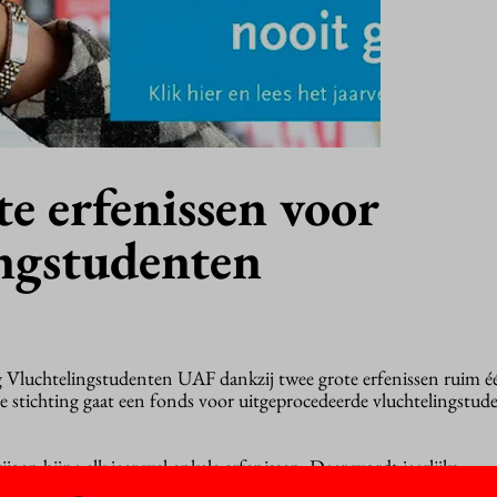
e erfenissen voor
ingstudenten
ing Vluchtelingstudenten UAF dankzij twee grote erfenissen ruim é
 stichting gaat een fonds voor uitgeprocedeerde vluchtelingstud
gen bijna elk jaar wel enkele erfenissen. Daar wordt jaarlijks
oor
begroot
. “Maar het blijft erg onvoorspelbaar”, zegt Boukje de