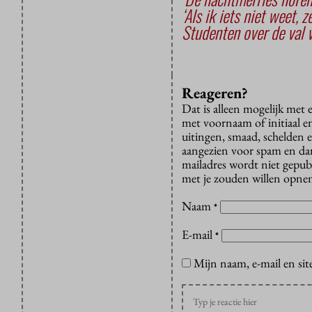
‘Als ik iets niet weet, 
Studenten over de val v
Reageren?
Dat is alleen mogelijk met
met voornaam of initiaal e
uitingen, smaad, schelden e
aangezien voor spam en dan v
mailadres wordt niet gepub
met je zouden willen opnem
Naam
*
E-mail
*
Mijn naam, e-mail en sit