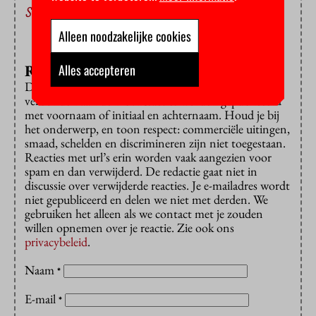
studietoeslag
Alleen noodzakelijke cookies
Alles accepteren
Reageren?
Dat is alleen mogelijk met een e-mailadres dat is
verbonden aan de VU. Reacties worden gepubliceerd
met voornaam of initiaal en achternaam. Houd je bij
het onderwerp, en toon respect: commerciële uitingen,
smaad, schelden en discrimineren zijn niet toegestaan.
Reacties met url’s erin worden vaak aangezien voor
spam en dan verwijderd. De redactie gaat niet in
discussie over verwijderde reacties. Je e-mailadres wordt
niet gepubliceerd en delen we niet met derden. We
gebruiken het alleen als we contact met je zouden
willen opnemen over je reactie. Zie ook ons
privacybeleid
.
Naam
*
E-mail
*