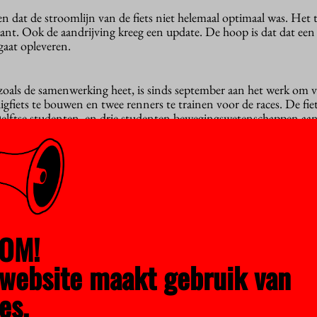
ken dat de stroomlijn van de fiets niet helemaal optimaal was. He
nt. Ook de aandrijving kreeg een update. De hoop is dat dat een 
gaat opleveren.
ls de samenwerking heet, is sinds september aan het werk om v
 ligfiets te bouwen en twee renners te trainen voor de races. De fi
lftse studenten, en drie studenten bewegingswetenschappen aa
 naar twee wereldrecords: het uurrecord en het snelheidsrecord. 
 een baan in het oosten van Duitsland. Half september volgt de sn
 de Verenigde Staten.
 snelheidsrecord te breken met 133,78 kilometer per uur. Net als t
OM!
dig afgesloten cocon met een camera bovenop en alleen twee gaten w
uw dit jaar is dat de ketting het voorwiel aandrijft in plaats van h
website maakt gebruik van
 systeem compacter, dus efficiënter”, zegt Dennis Berckmoes, stu
 systeem om de rug van de renner te koelen in plaats van alleen 
es.