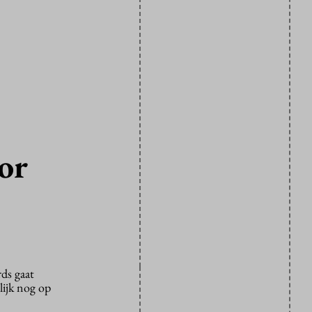
or
ds gaat
elijk nog op