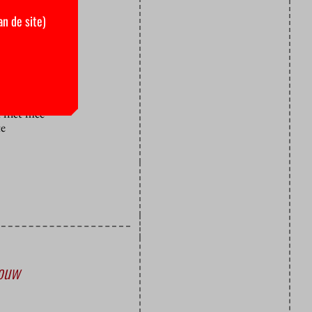
an de site)
dt gauw
aarom in
 langer door
 Rik
t niet mee
te
bouw