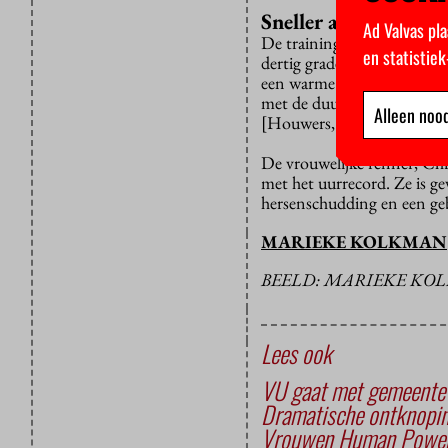
Sneller afkoelen
Ad Valvas pla
De training van de renners
en statistie
dertig graden in de fiets”
een warme klimaatkamer, om
met de duurtraining dan vo
Alleen nood
[Houwers, de renner; red.] 
De vrouwelijke renner, Chri
met het uurrecord. Ze is gev
hersenschudding en een ge
MARIEKE KOLKMAN
BEELD: MARIEKE KO
Lees ook
VU gaat met gemeente i
Dramatische ontknopin
Vrouwen Human Power 