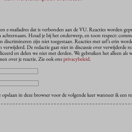
 een e-mailadres dat is verbonden aan de VU. Reacties worden gep
n achternaam. Houd je bij het onderwerp, en toon respect: comme
n discrimineren zijn niet toegestaan. Reacties met url’s erin wor
erwijderd. De redactie gaat niet in discussie over verwijderde reac
liceerd en delen we niet met derden. We gebruiken het alleen als 
en over je reactie. Zie ook ons
privacybeleid
.
e opslaan in deze browser voor de volgende keer wanneer ik een rea