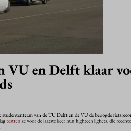
n VU en Delft klaar vo
rds
 studententeam van de TU Delft en de VU de beoogde fietsrecor
dag
testten
ze voor de laatste keer hun hightech ligfiets, die recent
.