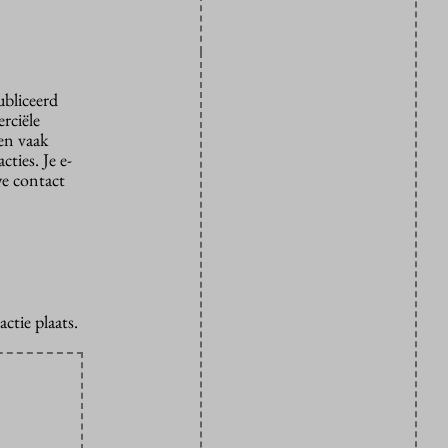
ubliceerd
rciële
den vaak
ties. Je e-
we contact
ctie plaats.