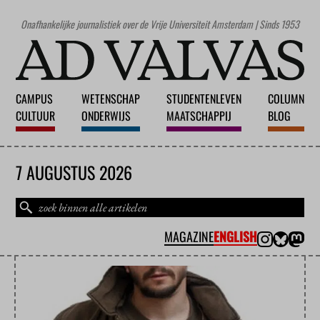
Onafhankelijke journalistiek over de Vrije Universiteit Amsterdam | Sinds 1953
CAMPUS
WETENSCHAP
STUDENTENLEVEN
COLUMN
CULTUUR
ONDERWIJS
MAATSCHAPPIJ
BLOG
7 AUGUSTUS 2026
MAGAZINE
ENGLISH