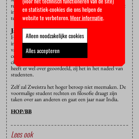
(voor het technisch functioneren van de site)
rechter of naar het CBHO gaan. Die opvatting wordt
en statistiek-cookies die ons helpen de
in het vonnis niet besproken en dat vinden we
website te verbeteren.
Meer informatie
.
teleurstellend.”
Jaar naar India
Alleen noodzakelijke cookies
Het CBHO heeft al een aantal keer geoordeeld dat
instellingen het tarief naar eigen inzicht mogen
vaststellen. Het CBHO wil de hoogte van het
Alles accepteren
collegegeld dus niet toetsen, meent SCAU. Maar de
civiele rechter trekt een andere conclusie: het CBHO
heeft er wel over geoordeeld, zij het in het nadeel van
studenten.
Zelf zal Zweistra het hoger beroep niet meemaken. De
voormalige student rechten en filosofie draagt zijn
taken over aan anderen en gaat een jaar naar India.
HOP/BB
Lees ook