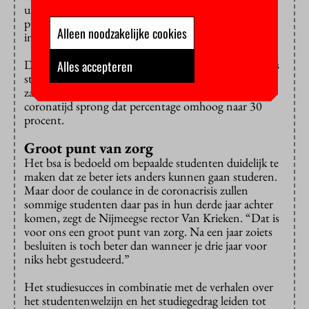
uitgevallen. “Als je in het eerste jaar echt te weinig
punten hebt gehaald, dan wordt het een mission
Alleen noodzakelijke cookies
impossible”, stelt UvA-voorzitter Geert ten Dam.
De VU Amsterdam ziet een vergelijkbaar patroon. Als
Alles accepteren
studenten doorgingen met minder dan 42 punten op
zak, viel in normale jaren 20 procent alsnog uit. In de
coronatijd sprong dat percentage omhoog naar 30
procent.
Groot punt van zorg
Het bsa is bedoeld om bepaalde studenten duidelijk te
maken dat ze beter iets anders kunnen gaan studeren.
Maar door de coulance in de coronacrisis zullen
sommige studenten daar pas in hun derde jaar achter
komen, zegt de Nijmeegse rector Van Krieken. “Dat is
voor ons een groot punt van zorg. Na een jaar zoiets
besluiten is toch beter dan wanneer je drie jaar voor
niks hebt gestudeerd.”
Het studiesucces in combinatie met de verhalen over
het studentenwelzijn en het studiegedrag leiden tot