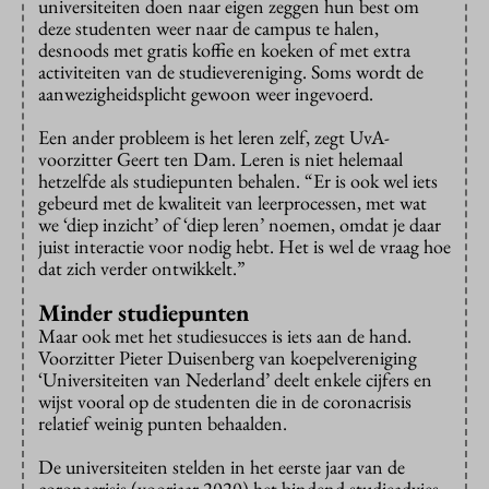
universiteiten doen naar eigen zeggen hun best om
deze studenten weer naar de campus te halen,
desnoods met gratis koffie en koeken of met extra
activiteiten van de studievereniging. Soms wordt de
aanwezigheidsplicht gewoon weer ingevoerd.
Een ander probleem is het leren zelf, zegt UvA-
voorzitter Geert ten Dam. Leren is niet helemaal
hetzelfde als studiepunten behalen. “Er is ook wel iets
gebeurd met de kwaliteit van leerprocessen, met wat
we ‘diep inzicht’ of ‘diep leren’ noemen, omdat je daar
juist interactie voor nodig hebt. Het is wel de vraag hoe
dat zich verder ontwikkelt.”
Minder studiepunten
Maar ook met het studiesucces is iets aan de hand.
Voorzitter Pieter Duisenberg van koepelvereniging
‘Universiteiten van Nederland’ deelt enkele cijfers en
wijst vooral op de studenten die in de coronacrisis
relatief weinig punten behaalden.
De universiteiten stelden in het eerste jaar van de
coronacrisis (voorjaar 2020) het bindend studieadvies