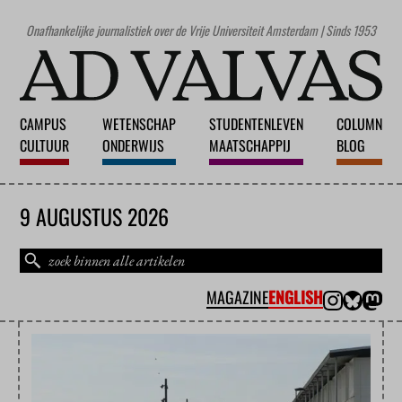
Onafhankelijke journalistiek over de Vrije Universiteit Amsterdam | Sinds 1953
CAMPUS
WETENSCHAP
STUDENTENLEVEN
COLUMN
CULTUUR
ONDERWIJS
MAATSCHAPPIJ
BLOG
9 AUGUSTUS 2026
MAGAZINE
ENGLISH