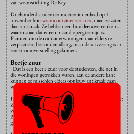
van woonstichting De Key.
Driehonderd studenten moeten inderdaad op 1
november hun
wooncontainer verlaten
, maar ze zaten
daar antikraak. Ze hebben een bruikleenovereenkomst
waarin staat dat er een maand opzegtermijn is.
Plannen om de containerwoningen naar elders te
verplaatsen, bestonden allang, maar de uitvoering is in
een stroomversnelling gekomen.
Beetje zuur
“Dat is een beetje zuur voor de studenten, die net in
die woningen getrokken waren, aan de andere kant
kunnen ze misschien elders opnieuw antikraak gaan
wonen. Dit is nou eenmaal hoe bruikleen werkt.”
Honderdvijftien containers worden verplaatst naar het
Zeeburgereiland, vijfhonderd containers worden
verhuisd naar de Riekerhaven, waar 250 studenten en
250 vluchtelingen bij elkaar een ‘community’ moeten
gaan vormen.