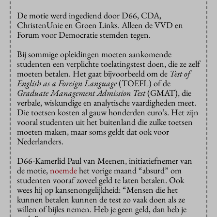
De motie werd ingediend door D66, CDA,
ChristenUnie en Groen Links. Alleen de VVD en
Forum voor Democratie stemden tegen.
Bij sommige opleidingen moeten aankomende
studenten een verplichte toelatingstest doen, die ze zelf
moeten betalen. Het gaat bijvoorbeeld om de
Test of
English as a Foreign Language
(TOEFL) of de
Graduate Management Admission Test
(GMAT), die
verbale, wiskundige en analytische vaardigheden meet.
Die toetsen kosten al gauw honderden euro’s. Het zijn
vooral studenten uit het buitenland die zulke toetsen
moeten maken, maar soms geldt dat ook voor
Nederlanders.
D66-Kamerlid Paul van Meenen, initiatiefnemer van
de motie,
noemde
het vorige maand “absurd” om
studenten vooraf zoveel geld te laten betalen. Ook
wees hij op kansenongelijkheid: “Mensen die het
kunnen betalen kunnen de test zo vaak doen als ze
willen of bijles nemen. Heb je geen geld, dan heb je