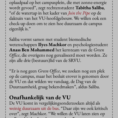
oplaadpaal op het campusplein, die met zonne-energie
wordt gevoed”, zegt rechtenstudent
Tabitha Saliba
,
“of de watertap in het kader van
Join the Pipe
op de
daktuin van het VU-hoofdgebouw. We willen ook een
check-up doen om te zien hoe duurzaam de campus
eigenlijk is.”
Saliba vormt samen met student biomedische
wetenschappen
Ilyes Machkor
en psychologiestudent
Anass Ben Mohammed
het kernteam van de
Green
Office
, die overigens nog gerealiseerd moet worden. Ze
zijn alle drie (bestuurs)lid van de SRVU.
“Er is nog geen
Green Office
, we zoeken nog een plek
op de campus, maar het besluit erover is genomen door
de VU en dat wilden we vandaag, de Dag van de
Duurzaamheid, graag bekendmaken”, aldus Saliba.
Onafhankelijk van de VU
De VU komt in vergelijkingsonderzoeken altijd als
weinig duurzaam uit de bus
. “Daar zijn we ook kritisch
over”, zegt Machkor. “We willen de VU laten zien op