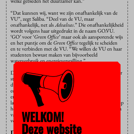
welke gebieden het duurzamer kan.”
“Dat kunnen wij, want we zijn onafhankelijk van de
VU”, zegt Saliba. “Deel van de VU, maar
onafhankelijk, net als
Advalvas
.” Die onafhankelijkheid
wordt volgens haar uitgedrukt in de naam GO.VU.
‘GO’ voor ‘
Green Office
’ maar ook als aansporende wijs
en het puntje om de
Green Office
tegelijk te scheiden
en te verbinden met de VU. “We willen de VU en haar
studenten bewust maken van bijvoorbeeld
waterverbruik en energieverspilling.”
De
Green Office
is onder meer een aanspreekpunt voor
studenten en medewerkers met ideeën voor een
duurzamere campus, maar het drietal heeft zelf ook al
een aantal verbeterpunten. “Neem het
energieverbruik”, zegt Ben Mohammed. “Dat is nog
lang niet groen genoeg en er is ook nog veel te doen op
het gebied van de ‘
e-waste
’, bijvoorbeeld het verkleinen
WELKOM!
van de ICT-afvalstroom door een tweede leven elders
voor overtollige ICT-apparatuur.”
Deze website
Duurzame minor