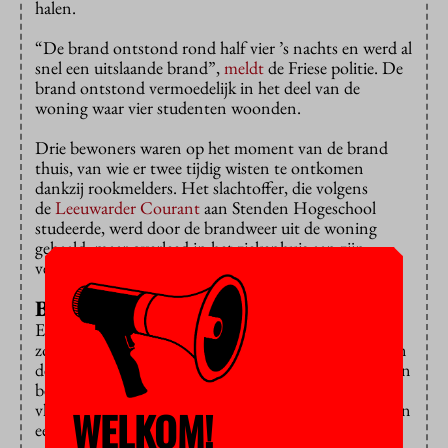
halen.
“De brand ontstond rond half vier ’s nachts en werd al
snel een uitslaande brand”,
meldt
de Friese politie. De
brand ontstond vermoedelijk in het deel van de
woning waar vier studenten woonden.
Drie bewoners waren op het moment van de brand
thuis, van wie er twee tijdig wisten te ontkomen
dankzij rookmelders. Het slachtoffer, die volgens
de
Leeuwarder Courant
aan Stenden Hogeschool
studeerde, werd door de brandweer uit de woning
gehaald, maar overleed in het ziekenhuis aan zijn
verwondingen.
Brandveiligheid
Een ex-bewoner laat aan de krant weten zich soms
zorgen te hebben gemaakt over de brandveiligheid van
de woning: “Want het is van binnen allemaal hout, een
beetje een Oostenrijks huis, met van die stoffen
vloerbedekking. We hadden een krakkemikkige oven en
WELKOM!
een frituur.”