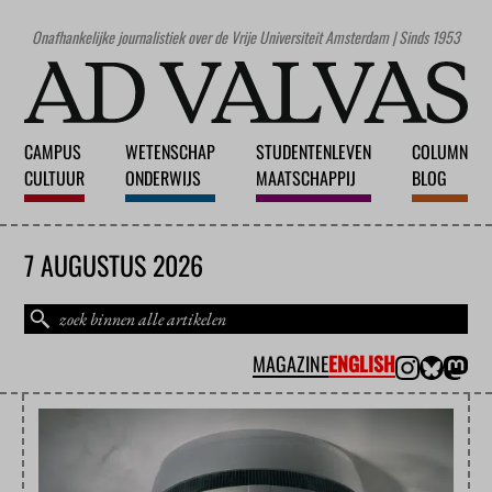
Onafhankelijke journalistiek over de Vrije Universiteit Amsterdam | Sinds 1953
CAMPUS
WETENSCHAP
STUDENTENLEVEN
COLUMN
CULTUUR
ONDERWIJS
MAATSCHAPPIJ
BLOG
7 AUGUSTUS 2026
MAGAZINE
ENGLISH