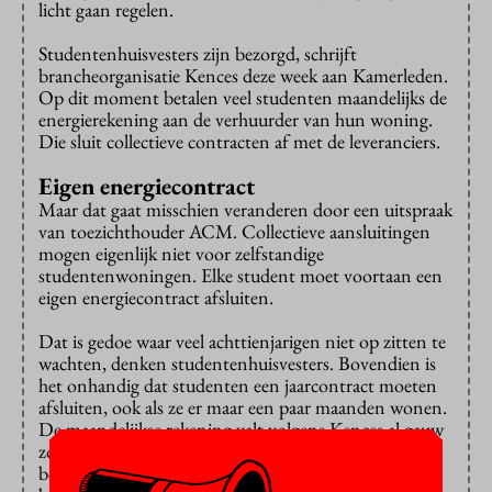
licht gaan regelen.
Studentenhuisvesters zijn bezorgd, schrijft
brancheorganisatie Kences deze week aan Kamerleden.
Op dit moment betalen veel studenten maandelijks de
energierekening aan de verhuurder van hun woning.
Die sluit collectieve contracten af met de leveranciers.
Eigen energiecontract
Maar dat gaat misschien veranderen door een uitspraak
van toezichthouder ACM. Collectieve aansluitingen
mogen eigenlijk niet voor zelfstandige
studentenwoningen. Elke student moet voortaan een
eigen energiecontract afsluiten.
Dat is gedoe waar veel achttienjarigen niet op zitten te
wachten, denken studentenhuisvesters. Bovendien is
het onhandig dat studenten een jaarcontract moeten
afsluiten, ook als ze er maar een paar maanden wonen.
De maandelijkse rekening valt volgens Kences al gauw
zo’n twintig euro duurder uit. Daar komt bij dat de
bouwkosten voor nieuwe kamers hoger uitvallen en