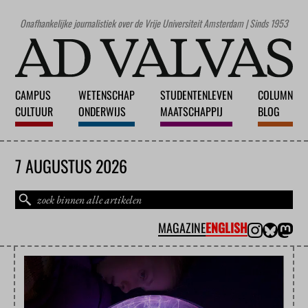
Onafhankelijke journalistiek over de Vrije Universiteit Amsterdam | Sinds 1953
CAMPUS
WETENSCHAP
STUDENTENLEVEN
COLUMN
CULTUUR
ONDERWIJS
MAATSCHAPPIJ
BLOG
7 AUGUSTUS 2026
MAGAZINE
ENGLISH