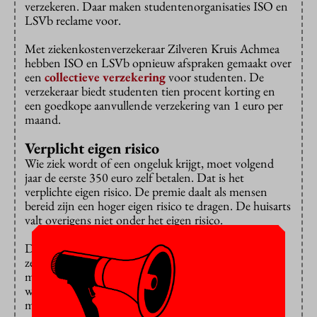
verzekeren. Daar maken studentenorganisaties ISO en
LSVb reclame voor.
Met ziekenkostenverzekeraar Zilveren Kruis Achmea
hebben ISO en LSVb opnieuw afspraken gemaakt over
een
collectieve verzekering
voor studenten. De
verzekeraar biedt studenten tien procent korting en
een goedkope aanvullende verzekering van 1 euro per
maand.
Verplicht eigen risico
Wie ziek wordt of een ongeluk krijgt, moet volgend
jaar de eerste 350 euro zelf betalen. Dat is het
verplichte eigen risico. De premie daalt als mensen
bereid zijn een hoger eigen risico te dragen. De huisarts
valt overigens niet onder het eigen risico.
De zorgverzekering is iets duurder voor mensen die
zelf hun apotheek willen kiezen. Wie genoegen neemt
met de herhaalrecepten en anticonceptie van de
website mediq.nl, hoeft een paar euro per maand
minder te betalen.