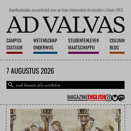
Onafhankelijke journalistiek over de Vrije Universiteit Amsterdam | Sinds 1953
CAMPUS
WETENSCHAP
STUDENTENLEVEN
COLUMN
CULTUUR
ONDERWIJS
MAATSCHAPPIJ
BLOG
7 AUGUSTUS 2026
MAGAZINE
ENGLISH