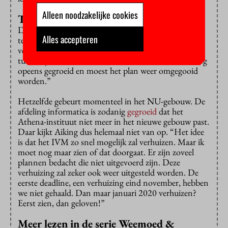
Alleen noodzakelijke cookies
Teveel gegroeid
Door de lange projecttijd liepen verhuiscommissies
Alles accepteren
telkens tegen nieuwe problemen aan. “Doordat het
verhuisproces zolang duurde, veranderde er in de
tussentijd weer van alles. Dan was er weer een afdeling
opeens gegroeid en moest het plan weer omgegooid
worden.”
Hetzelfde gebeurt momenteel in het NU-gebouw. De
afdeling informatica is zodanig
gegroeid
dat het
Athena-instituut niet meer in het nieuwe gebouw past.
Daar kijkt Aiking dus helemaal niet van op. “Het idee
is dat het IVM zo snel mogelijk zal verhuizen. Maar ik
moet nog maar zien of dat doorgaat. Er zijn zoveel
plannen bedacht die niet uitgevoerd zijn. Deze
verhuizing zal zeker ook weer uitgesteld worden. De
eerste deadline, een verhuizing eind november, hebben
we niet gehaald. Dan maar januari 2020 verhuizen?
Eerst zien, dan geloven!”
Meer lezen in de serie Weemoed &