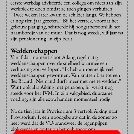
eerste werkdag adviseerde een collega om niets aan zijn
werkplek te doen omdat ze toch gingen verhuizen.
“Twee weken later kwam de schilder langs. We hebben
er nog tien jaar gezeten.” Bij het vertrek, voordat het
gebouw plat ging, schroefde hij hoogstpersoonlijk het
naambordje van de muur. Dat is nog steeds, vijf jaar na
zijn pensionering, in zijn bezit.
Weddenschappen
Vanaf dat moment sloot Aiking regelmatig
weddenschappen over de snelheid waarmee een
verhuizing zou verlopen. “Ik heb onnoemelijk veel
weddenschappen gewonnen. Van kratten bier tot een
fles Bacardi. Niemand durft meer met me te wedden.”
Want ook al is Aiking met pensioen, hij werkt nog
steeds voor het IVM. In zijn vakgebied, duurzame
voeding, zijn alle extra handen momenteel nodig.
Na de tien jaar in Provisorium 3 vertrok Aiking naar
Provisorium 1, een noodgebouw dat in de zomer zo
heet werd dat de VU-brandweer de regenpijpen
blokkeerde en water op het dak spoot om