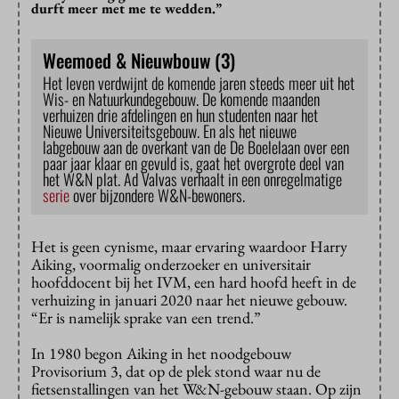
durft meer met me te wedden.”
Weemoed & Nieuwbouw (3)
Het leven verdwijnt de komende jaren steeds meer uit het
Wis- en Natuurkundegebouw. De komende maanden
verhuizen drie afdelingen en hun studenten naar het
Nieuwe Universiteitsgebouw. En als het nieuwe
labgebouw aan de overkant van de De Boelelaan over een
paar jaar klaar en gevuld is, gaat het overgrote deel van
het W&N plat. Ad Valvas verhaalt in een onregelmatige
serie
over bijzondere W&N-bewoners.
Het is geen cynisme, maar ervaring waardoor Harry
Aiking, voormalig onderzoeker en universitair
hoofddocent bij het IVM, een hard hoofd heeft in de
verhuizing in januari 2020 naar het nieuwe gebouw.
“Er is namelijk sprake van een trend.”
In 1980 begon Aiking in het noodgebouw
Provisorium 3, dat op de plek stond waar nu de
fietsenstallingen van het W&N-gebouw staan. Op zijn