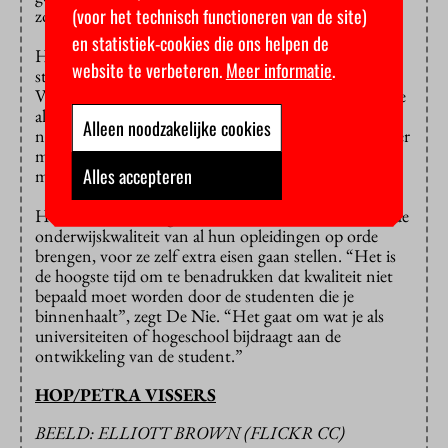
(voor het technisch functioneren van de site)
zoek.”
en statistiek-cookies die ons helpen de
Het is nooit bewezen dat in een paar uur is vast te
website te verbeteren.
Meer informatie
.
stellen of iemand geschikt is voor een opleiding, zegt
Van Meenen. “Dat zou natuurlijk heel mooi zijn, als je
alles van tevoren zou kunnen voorspellen. Maar dat is
Alleen noodzakelijke cookies
niet zo. Studenten mogen geen fouten meer maken, er
mag geen risico meer genomen worden. Daar maak ik
Alles accepteren
me echt zorgen over.”
Het ISO wil dat hogescholen en universiteiten eerst de
onderwijskwaliteit van al hun opleidingen op orde
brengen, voor ze zelf extra eisen gaan stellen. “Het is
de hoogste tijd om te benadrukken dat kwaliteit niet
bepaald moet worden door de studenten die je
binnenhaalt”, zegt De Nie. “Het gaat om wat je als
universiteiten of hogeschool bijdraagt aan de
ontwikkeling van de student.”
HOP/PETRA VISSERS
BEELD: ELLIOTT BROWN (FLICKR CC)