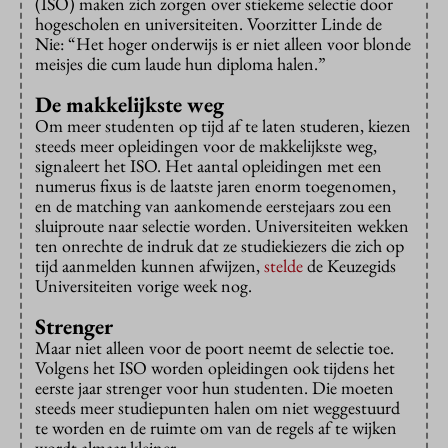
(ISO) maken zich zorgen over stiekeme selectie door
hogescholen en universiteiten. Voorzitter Linde de
Nie: “Het hoger onderwijs is er niet alleen voor blonde
meisjes die cum laude hun diploma halen.”
De makkelijkste weg
Om meer studenten op tijd af te laten studeren, kiezen
steeds meer opleidingen voor de makkelijkste weg,
signaleert het ISO. Het aantal opleidingen met een
numerus fixus is de laatste jaren enorm toegenomen,
en de matching van aankomende eerstejaars zou een
sluiproute naar selectie worden. Universiteiten wekken
ten onrechte de indruk dat ze studiekiezers die zich op
tijd aanmelden kunnen afwijzen,
stelde
de Keuzegids
Universiteiten vorige week nog.
Strenger
Maar niet alleen voor de poort neemt de selectie toe.
Volgens het ISO worden opleidingen ook tijdens het
eerste jaar strenger voor hun studenten. Die moeten
steeds meer studiepunten halen om niet weggestuurd
te worden en de ruimte om van de regels af te wijken
wordt almaar kleiner.