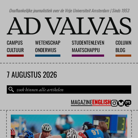
Onafhankelijke journalistiek over de Vrije Universiteit Amsterdam | Sinds 1953
CAMPUS
WETENSCHAP
STUDENTENLEVEN
COLUMN
CULTUUR
ONDERWIJS
MAATSCHAPPIJ
BLOG
7 AUGUSTUS 2026
MAGAZINE
ENGLISH