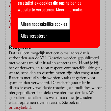
en statistiek-cookies die ons helpen de
Lees ook
website te verbeteren.
Meer informatie
.
Zingen tegen de werkstress
Fietsen voor je smoothie met jarig Aureus
Alleen noodzakelijke cookies
Erik Scherder zet zich in voor kinderpardon
Alles accepteren
Reageren?
Dat is alleen mogelijk met een e-mailadres dat is
verbonden aan de VU. Reacties worden gepubliceerd
met voornaam of initiaal en achternaam. Houd je bij
het onderwerp, en toon respect: commerciële uitingen,
smaad, schelden en discrimineren zijn niet toegestaan.
Reacties met url’s erin worden vaak aangezien voor
spam en dan verwijderd. De redactie gaat niet in
discussie over verwijderde reacties. Je e-mailadres wordt
niet gepubliceerd en delen we niet met derden. We
gebruiken het alleen als we contact met je zouden
willen opnemen over je reactie. Zie ook ons
privacybeleid
.