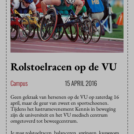
Rolstoelracen op de VU
Campus
15 APRIL 2016
Geen gekraak van hersenen op de VU op zaterdag 16
april, maar de geur van zweet en sportschoenen.
Tijdens het lustrumevenement Kennis in beweging
zijn de universiteit en het VU medisch centrum
omgetoverd tot beweegcentrum.
Je mag rolstoelracen, balanceren, springen, kauwgom