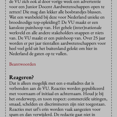
de VU zich ook al door vorige week een advertentie
voor een Junior Docent Aardwetenschappen open te
zetten! Die mag dan lekker alle bosbrandjes blussen.
Wat een wanbeleid bij deze voor Nederland unieke en
broodnodige top-opleiding!! De VU maakt er een
kansloze puinhoop van. Het gehele (inter)nationale
werkveld en alle andere stakeholders snappen er niets
van. De VU maakt er een puinhoop van. Over 25 jaar
worden er per jaar tientallen aardwetenschappers voor
heel veel geld uit het buitenland gelokt om hier in
Nederland de gaten op te vullen.
Beantwoorden
Reageren?
Dat is alleen mogelijk met een e-mailadres dat is
verbonden aan de VU. Reacties worden gepubliceerd
met voornaam of initiaal en achternaam. Houd je bij
het onderwerp, en toon respect: commerciële uitingen,
smaad, schelden en discrimineren zijn niet toegestaan.
Reacties met url’s erin worden vaak aangezien voor
spam en dan verwijderd. De redactie gaat niet in