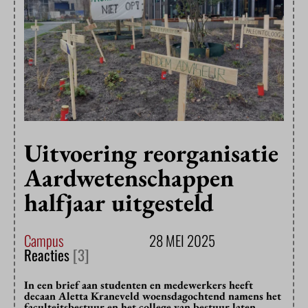
Uitvoering reorganisatie
Aardwetenschappen
halfjaar uitgesteld
Campus
28 MEI 2025
Reacties
[3]
In een brief aan studenten en medewerkers heeft
decaan Aletta Kraneveld woensdagochtend namens het
faculteitsbestuur en het college van bestuur laten