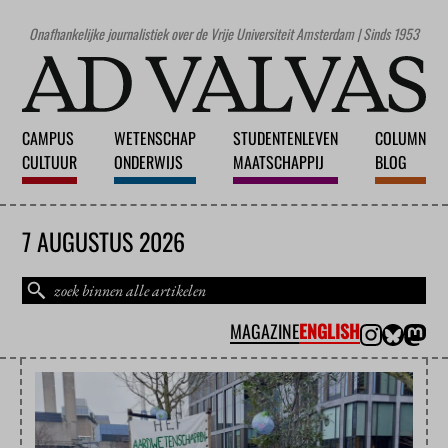
Onafhankelijke journalistiek over de Vrije Universiteit Amsterdam | Sinds 1953
CAMPUS
WETENSCHAP
STUDENTENLEVEN
COLUMN
CULTUUR
ONDERWIJS
MAATSCHAPPIJ
BLOG
7 AUGUSTUS 2026
MAGAZINE
ENGLISH