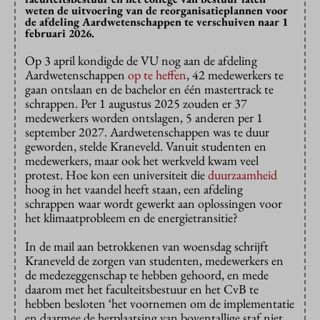
weten de uitvoering van de reorganisatieplannen voor
de afdeling Aardwetenschappen te verschuiven naar 1
februari 2026.
Op 3 april kondigde de VU nog aan de afdeling
Aardwetenschappen
op te heffen
, 42 medewerkers te
gaan ontslaan en de bachelor en één mastertrack te
schrappen. Per 1 augustus 2025 zouden er 37
medewerkers worden ontslagen, 5 anderen per 1
september 2027. Aardwetenschappen was te duur
geworden, stelde Kraneveld. Vanuit studenten en
medewerkers, maar ook het werkveld kwam veel
protest. Hoe kon een universiteit die
duurzaamheid
hoog in het vaandel heeft staan, een afdeling
schrappen waar wordt gewerkt aan oplossingen voor
het klimaatprobleem en de energietransitie?
In de mail aan betrokkenen van woensdag schrijft
Kraneveld de zorgen van studenten, medewerkers en
de medezeggenschap te hebben gehoord, en mede
daarom met het faculteitsbestuur en het CvB te
hebben besloten ‘het voornemen om de implementatie
en daarmee de herplaatsing van boventallige staf niet