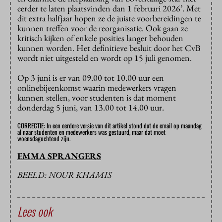
eerder te laten plaatsvinden dan 1 februari 2026’. Met
dit extra halfjaar hopen ze de juiste voorbereidingen te
kunnen treffen voor de reorganisatie. Ook gaan ze
kritisch kijken of enkele posities langer behouden
kunnen worden. Het definitieve besluit door het CvB
wordt niet uitgesteld en wordt op 15 juli genomen.
Op 3 juni is er van 09.00 tot 10.00 uur een
onlinebijeenkomst waarin medewerkers vragen
kunnen stellen, voor studenten is dat moment
donderdag 5 juni, van 13.00 tot 14.00 uur.
CORRECTIE: In een eerdere versie van dit artikel stond dat de email op maandag
al naar studenten en medewerkers was gestuurd, maar dat moet
woensdagochtend zijn.
EMMA SPRANGERS
BEELD: NOUR KHAMIS
Lees ook