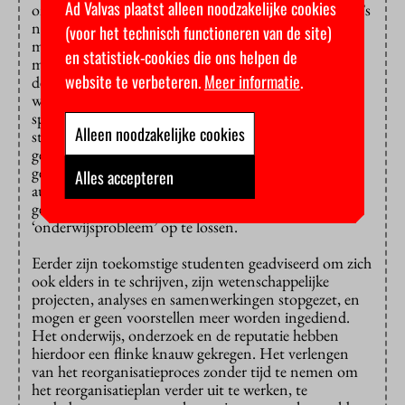
Ad Valvas plaatst alleen noodzakelijke cookies
onderwijsdirecteuren anders de onderwijsprogramma’s
niet rond krijgen. Daardoor zouden deze opleidingen
(voor het technisch functioneren van de site)
mogelijk niet voldoen aan de eindtermen, en het
en statistiek-cookies die ons helpen de
minimaal aantal vakken dat gegeven moet worden op
website te verbeteren.
Meer informatie
.
de VU. Voor 1 februari 2026 (periode 1, 2 en 3),
wordt namelijk het merendeel van de verplichte en
specialistische vakken gegeven. In periode 4,5 en 6
Alleen noodzakelijke cookies
staan voornamelijk keuzevakken en eindwerkstukken
geroosterd, die makkelijker extern kunnen worden
gedaan. Het personeel dat ontslagen zou zijn op 1
Alles accepteren
augustus 2025 wordt nu nog even aan het lijntje
gehouden tot 1 februari 2026 om dit
‘onderwijsprobleem’ op te lossen.
Eerder zijn toekomstige studenten geadviseerd om zich
ook elders in te schrijven, zijn wetenschappelijke
projecten, analyses en samenwerkingen stopgezet, en
mogen er geen voorstellen meer worden ingediend.
Het onderwijs, onderzoek en de reputatie hebben
hierdoor een flinke knauw gekregen. Het verlengen
van het reorganisatieproces zonder tijd te nemen om
het reorganisatieplan verder uit te werken, te