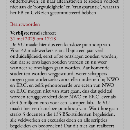
onderbouwen, en naar alternatieven te zoeken voldoet
niet aan de ‘zorgvuldigheid’ en ‘transparantie’, waaraan
het FB en CvB zich gecommitteerd hebben.
Beantwoorden
Verbijsterend
schreef:
31 mei 2025 om 17:18
De VU maakt hier dus een kansloze puinhoop van.
Voor 42 medewerkers is er al bijna een jaar veel
onduidelijkheid, eerst of ze ontslagen zouden worden,
dan dat ze ontslagen zouden worden en nu weer
wanneer ze ontslagen gaan worden. Aankomende
studenten worden weggestuurd, wetenschappers
mogen geen onderzoeksvoorstellen indienen bij NWO
en ERC, en zelfs gehonoreerde projecten van NWO
en ERC mogen niet van start gaan, dus dat geld zal
worden teruggevorderd door NWO en ERC, evenals
de 4.5 miljoen euro voor een isotopen lab. De VU
maakt hier een kansloze puinhoop van. Want hoe gaan
straks 5 docenten die 135 BSc-studenten begeleiden,
alle veldwerken en excursies doen en alle scripties
begeleiden en beoordelen? Dat dit niet kan realiseert