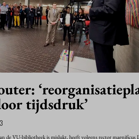
uter: ‘reorganisatiepl
oor tijdsdruk’
13
an de VU-bibliotheek is mislukt, heeft volgens rector magnificus