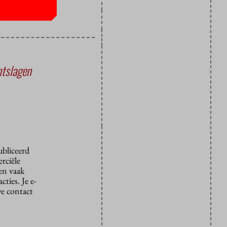
ntslagen
ubliceerd
rciële
den vaak
ties. Je e-
we contact