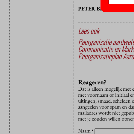
PETER BREEDVELD
Lees ook
Reorganisatie aardwete
Communicatie en Marke
Reorganisatieplan Aar
Reageren?
Dat is alleen mogelijk met
met voornaam of initiaal e
uitingen, smaad, schelden e
aangezien voor spam en dan v
mailadres wordt niet gepub
met je zouden willen opnem
Naam
*