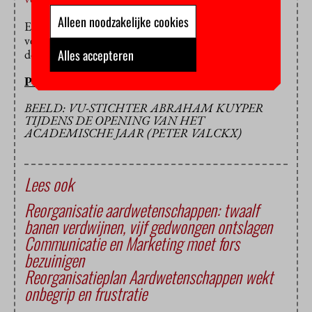
Alleen noodzakelijke cookies
Er kan nog van alles gebeuren: morgenochtend
vergadert de or nog om te beslissen of de rechtszaak
Alles accepteren
doorgaat.
PETER BREEDVELD
BEELD: VU-STICHTER ABRAHAM KUYPER
TIJDENS DE OPENING VAN HET
ACADEMISCHE JAAR (PETER VALCKX)
Lees ook
Reorganisatie aardwetenschappen: twaalf
banen verdwijnen, vijf gedwongen ontslagen
Communicatie en Marketing moet fors
bezuinigen
Reorganisatieplan Aardwetenschappen wekt
onbegrip en frustratie