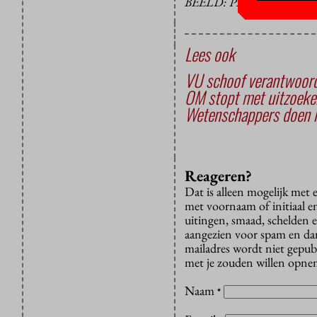
BEELD: PETER VALCKX
Lees ook
VU schoof verantwoorde
OM stopt met uitzoeke
Wetenschappers doen h
Reageren?
Dat is alleen mogelijk met
met voornaam of initiaal e
uitingen, smaad, schelden e
aangezien voor spam en dan v
mailadres wordt niet gepub
met je zouden willen opnem
Naam
*