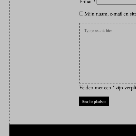
E-mail
*
Mijn naam, e-mail en sit
Velden met een * zijn verpl