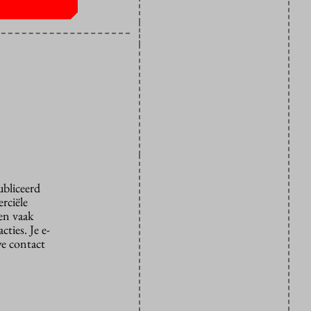
ubliceerd
rciële
den vaak
ties. Je e-
we contact