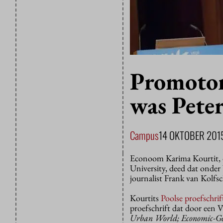
Promotor
was Pete
Campus
14 OKTOBER 201
Econoom Karima Kourtit, 
University, deed dat onde
journalist Frank van Kolfs
Kourtits
Poolse proefschrif
proefschrift dat door een
Urban World; Economic-Geo