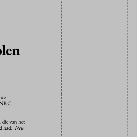
olen
icz
t NRC-
n die van het
 had: ‘
New