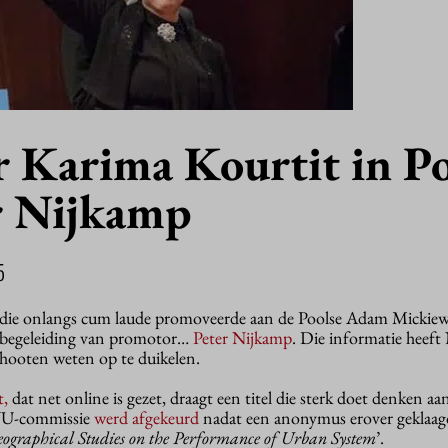
 Karima Kourtit in P
r Nijkamp
5
die onlangs cum laude promoveerde aan de Poolse Adam Mickiew
r begeleiding van promotor…
Peter Nijkamp
. Die informatie heef
chooten weten op te duikelen.
t,
dat net online is gezet, draagt een titel die sterk doet denken aa
 VU-commissie
werd afgekeurd
nadat een anonymus erover geklaagd
graphical Studies on the Performance of Urban System
’.