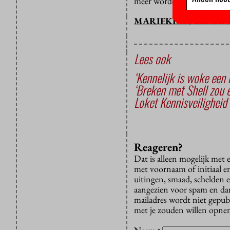
meer worden vervolgd.
MARIEKE KOLKMAN 
Lees ook
‘Kennelijk is woke een
‘Breken met Shell zou e
Loket Kennisveiligheid 
Reageren?
Dat is alleen mogelijk met
met voornaam of initiaal e
uitingen, smaad, schelden e
aangezien voor spam en dan v
mailadres wordt niet gepub
met je zouden willen opnem