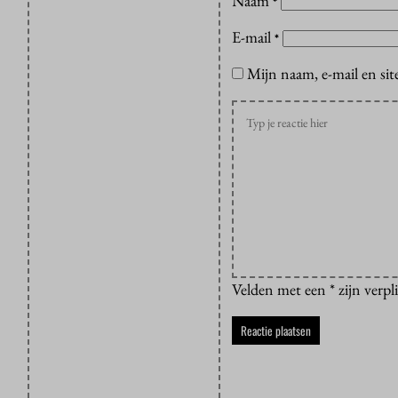
Naam
*
E-mail
*
Mijn naam, e-mail en sit
Velden met een * zijn verpl