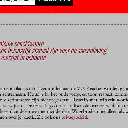
EN PETER BREEDVELD
 nieuw scheldwoord’
en belangrijk signaal zijn voor de samenleving’
voorziet in behoefte
 een e-mailadres dat is verbonden aan de VU. Reacties worden gep
n achternaam. Houd je bij het onderwerp, en toon respect: comme
n discrimineren zijn niet toegestaan. Reacties met url’s erin wor
erwijderd. De redactie gaat niet in discussie over verwijderde reac
liceerd en delen we niet met derden. We gebruiken het alleen als 
en over je reactie. Zie ook ons
privacybeleid
.