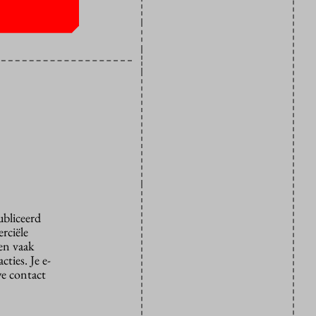
ubliceerd
rciële
den vaak
ties. Je e-
we contact