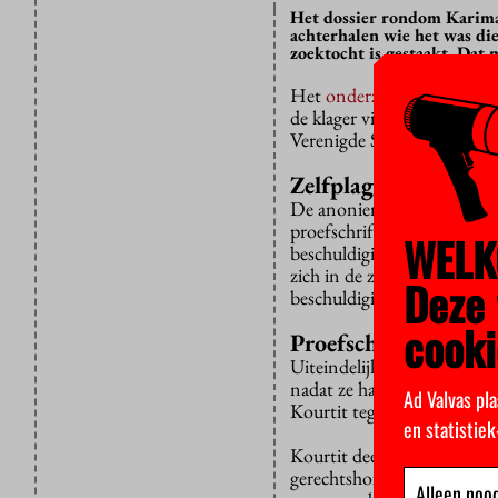
Het dossier rondom Karima 
achterhalen wie het was di
zoektocht is gestaakt. Dat
Het
onderzoek
van het OM 
de klager via ip-adressen t
Verenigde Staten over een g
Zelfplagiaat
De anonieme beschuldiginge
proefschrift, waardoor ha
WELK
beschuldigingen van plagia
zich in de zaak vastbeet en 
Deze 
beschuldigingen.
cooki
Proefschrift aangepa
Uiteindelijk bleef er niet 
nadat ze haar proefschrift
Ad Valvas pla
Kourtit tegen het licht.
en statistie
Kourtit deed
aangifte
wegen
gerechtshof, waarna het OM
Alleen nood