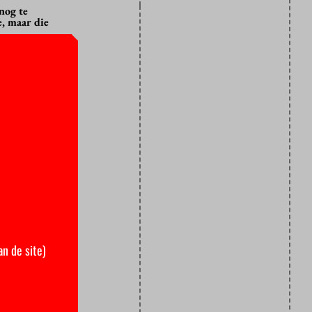
nog te
, maar die
ht het OM
 aan de
nymus, die
etailleerdere
romoveren
Nijkamp en
an de site)
ymous niet