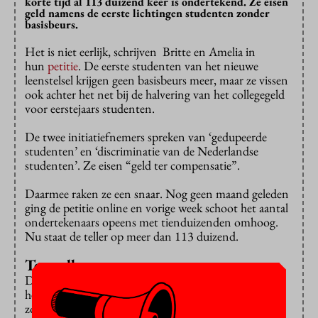
korte tijd al 113 duizend keer is ondertekend. Ze eisen
geld namens de eerste lichtingen studenten zonder
basisbeurs.
Het is niet eerlijk, schrijven Britte en Amelia in
hun
petitie
. De eerste studenten van het nieuwe
leenstelsel krijgen geen basisbeurs meer, maar ze vissen
ook achter het net bij de halvering van het collegegeld
voor eerstejaars studenten.
De twee initiatiefnemers spreken van ‘gedupeerde
studenten’ en ‘discriminatie van de Nederlandse
studenten’. Ze eisen “geld ter compensatie”.
Daarmee raken ze een snaar. Nog geen maand geleden
ging de petitie online en vorige week schoot het aantal
ondertekenaars opeens met tienduizenden omhoog.
Nu staat de teller op meer dan 113 duizend.
Tegoedbon
De basisbeurs werd in 2015 afgeschaft om geld voor
het hoger onderwijs vrij te maken, maar de opbrengst
zou er niet meteen zijn. Pas dit jaar vloeien de eerste