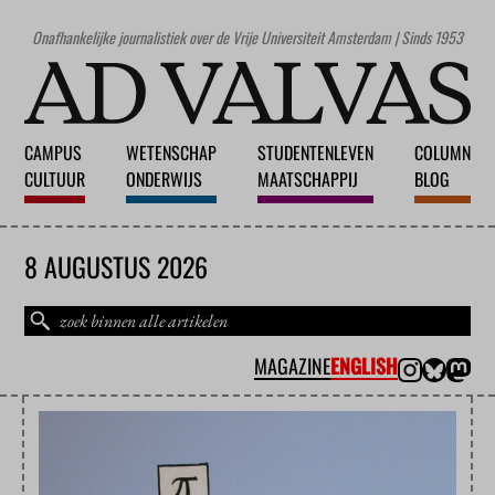
Onafhankelijke journalistiek over de Vrije Universiteit Amsterdam | Sinds 1953
CAMPUS
WETENSCHAP
STUDENTENLEVEN
COLUMN
CULTUUR
ONDERWIJS
MAATSCHAPPIJ
BLOG
8 AUGUSTUS 2026
MAGAZINE
ENGLISH