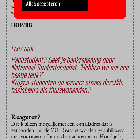
In de petitie staat niet hoe Britte en Amelia – hun
Alles accepteren
achternamen staan er niet bij – over deze vouchers en
voorinvesteringen denken.
HOP/BB
Lees ook
Pechstudent? Geef je bankrekening door
Nationaal Studentendebat: ‘Hebben we het een
beetje leuk?’
Krijgen studenten op kamers straks dezelfde
basisbeurs als thuiswonenden?
Reageren?
Dat is alleen mogelijk met een e-mailadres dat is
verbonden aan de VU. Reacties worden gepubliceerd
met voornaam of initiaal en achternaam. Houd je bij