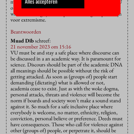
Alles accepteren
miljoen Joden zijn vermoord. De beslissing van de VU
om deze bijeenkomst niet in het eigen gebouw te
willen is de enige juiste. Op de VU kan geen plaats zijn
voor extremisme.
Beantwoorden
Muad Dib
schreef:
21 november 2023 om 15:16
VU must be and stay a safe place where discourse can
be discussed in a an academic way. It is paramount for
science. Discours should be part of the academic DNA
all meanings should be possible without the risk of
getting attacked. As soon as (groups of) people start
demanding (dictating) what is allowed or not,
academia cease to exist. Just as with the woke dogma,
personal attacks, threats and violence will become the
norm if boards and society won’t make a sound stand
against it. So much for a safe inclusive place where
everybody is welcome, no matter, ethnicity, religion,
conviction, personal believe or preference. Deeds must
have consequences. Those who call for violence against
other (groups of) people, or perpetrate it, should be