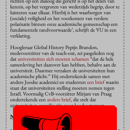
richten op een dialoog die gericht is op het delen van
kennis, op het vergroten van wederzijds begrip, door te
luisteren naar elkaar. Hierbij is het waarborgen van
(sociale) veiligheid en het voorkomen van verdere
polarisatie binnen onze academische gemeenschap een
fundamentele randvoorwaarde’, schrijft de VU in een
verklaring.
Hoogleraar Global History Pepijn Brandon,
medevoorzitter van de teach-out, zei pasgeleden nog
dat
universiteiten zich moeten schamen
“dat de hele
samenleving het daarover kan hebben, behalve aan de
universiteit. Daarmee verzaken de universiteiten hun
academische plicht.” Hij ondertekende samen met
andere Joodse academici en studenten
een brief
waarin
staat dat universiteiten stelling moeten nemen tegen
Israël. Voormalig CvB-voorzitter Mirjam van Praag
ondertekende een
andere brief
, die stelt dat
universiteiten onveilig zijn voor Joodse mensen.
NOUR KHAMIS