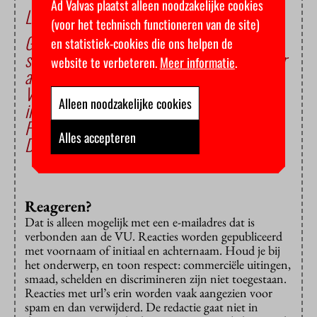
Ad Valvas plaatst alleen noodzakelijke cookies
Lees ook
(voor het technisch functioneren van de site)
Gemeente eist lagere huurprijs voor
en statistiek-cookies die ons helpen de
studentenwoningen HiCondo: ‘Voorbeeld voor
website te verbeteren.
Meer informatie
.
andere gemeenten’
VU gaat gewoon door met housing fee voor
Alleen noodzakelijke cookies
internationals
Flat op Uilenstede zonder water: ‘Het boeit
Alles accepteren
DUWO geen fuck’
Reageren?
Dat is alleen mogelijk met een e-mailadres dat is
verbonden aan de VU. Reacties worden gepubliceerd
met voornaam of initiaal en achternaam. Houd je bij
het onderwerp, en toon respect: commerciële uitingen,
smaad, schelden en discrimineren zijn niet toegestaan.
Reacties met url’s erin worden vaak aangezien voor
spam en dan verwijderd. De redactie gaat niet in