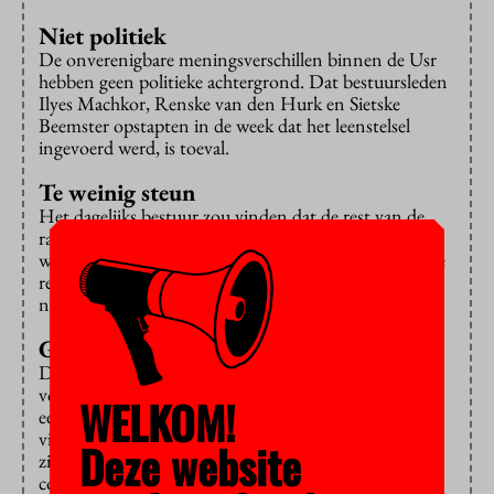
Niet politiek
De onverenigbare meningsverschillen binnen de Usr
hebben geen politieke achtergrond. Dat bestuursleden
Ilyes Machkor, Renske van den Hurk en Sietske
Beemster opstapten in de week dat het leenstelsel
ingevoerd werd, is toeval.
Te weinig steun
Het dagelijks bestuur zou vinden dat de rest van de
raad niet voldoende werk verricht en het bestuur te
weinig zou steunen bij beslissingen. Andersom zou de
rest van de raad vinden dat de bestuursleden te veel
naar zich toe trekken.
Geen verklaring
Dat er ruzie in de tent is, is wel duidelijk. De
voormalige raadsleden zouden afgelopen donderdag
WELKOM!
een gezamenlijke verklaring naar buiten brengen. Na
vijf dagen steggelen is dat nog steeds niet gelukt. Ook
Deze website
zijn de leden tot nog toe niet bereikbaar voor verder
commentaar.