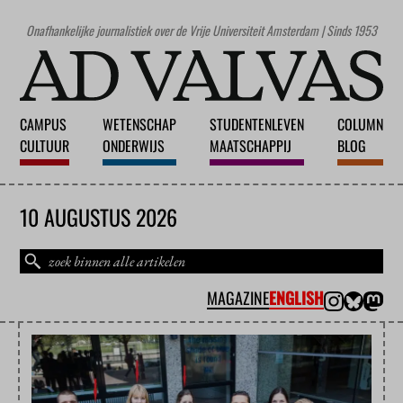
Onafhankelijke journalistiek over de Vrije Universiteit Amsterdam | Sinds 1953
CAMPUS
WETENSCHAP
STUDENTENLEVEN
COLUMN
CULTUUR
ONDERWIJS
MAATSCHAPPIJ
BLOG
10 AUGUSTUS 2026
MAGAZINE
ENGLISH