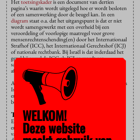
Het
toetsingskader
is een document van dertien
pagina’s waarin wordt uitgelegd hoe er wordt besloten
of een samenwerking door de beugel kan. In een
diagram
staat o.a. dat het uitgangspunt is dat er niet
wordt samengewerkt met een overheid bij een
veroordeling of voorlopige maatregel voor grove
mensenrechtenschending(en) door het Internationaal
Strafhof (ICC), het Internationaal Gerechtshof (ICJ)
of nationale rechtbank. Bij Israël is dat inderdaad het
geval bij zowel de ICC als ICJ en wordt een
samenwerking met een overheidsinstelling dus
afgekeurd.
Als de partner geen onderdeel van de overheid is, zoals
Israëlische universiteiten, geldt dit uitgangspunt niet
en wordt de samenwerking eerst afgewogen en
beoordeeld.
WELKOM!
Transparantie
Er worden erg weinig details over de samenwerkingen
Deze website
en beslissingen vrijgegeven. Staat dat het vertrouwen
van de VU-gemeenschap in het toetsingskader niet in
de weg? Een woordvoerder zegt dat de VU hoopt dit