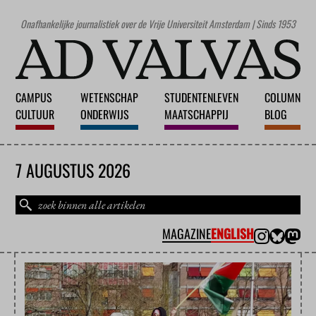
Onafhankelijke journalistiek over de Vrije Universiteit Amsterdam | Sinds 1953
CAMPUS
WETENSCHAP
STUDENTENLEVEN
COLUMN
CULTUUR
ONDERWIJS
MAATSCHAPPIJ
BLOG
7 AUGUSTUS 2026
MAGAZINE
ENGLISH