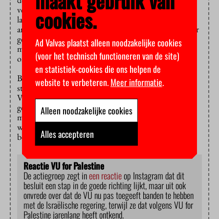
maakt gebruik van
vertrouwen te winnen door bijvoorbeeld openlijk te
cookies.
laten zien hoe het toetsingskader is ingericht. Aan de
andere kant zegt de VU dat er geen adviezen openbaar
gemaakt zullen worden om te ‘voorkomen dat
Ad Valvas plaatst alleen noodzakelijke cookies
medewerkers die bij de toetsing betrokken zijn,
(voor het technisch functioneren van de site)
ongewild in de openbaarheid komen.’
en statistiek-cookies die ons helpen de
Bij het besluit van de samenwerking die wordt
website te verbeteren.
Meer informatie
.
stopgezet waren geen studenten betrokken, maar de
VU geeft aan dat studenten wel feedback hebben
gegeven op het toetsingskader en dat dit is
Alleen noodzakelijke cookies
meegenomen. “Bij onderwijssamenwerkingen die
worden getoetst zullen ook studenten worden
Alles accepteren
betrokken”, aldus de woordvoerder.
Reactie VU for Palestine
De actiegroep zegt in
een reactie
op Instagram dat dit
besluit een stap in de goede richting lijkt, maar uit ook
onvrede over dat de VU nu pas toegeeft banden te hebben
met de Israëlische regering, terwijl ze dat volgens VU for
Palestine jarenlang heeft ontkend.