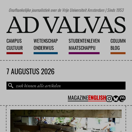
Onafhankelijke journalistiek over de Vrije Universiteit Amsterdam | Sinds 1953
CAMPUS
WETENSCHAP
STUDENTENLEVEN
COLUMN
CULTUUR
ONDERWIJS
MAATSCHAPPIJ
BLOG
7 AUGUSTUS 2026
MAGAZINE
ENGLISH