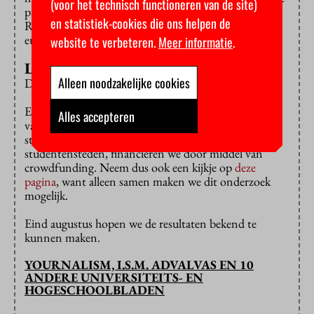
(voor het technisch functioneren van de site)
prijs voor een studentenkamer. Hetzelfde geldt voor
en statistiek-cookies die ons helpen de
Rotterdam (ruim 11 euro lager), Utrecht (bijna 13
euro lager) en Groningen (10 euro lager).
website te verbeteren.
Meer informatie
.
Lucratieve handel
Alleen noodzakelijke cookies
Dus ja, studenten zijn zeker goede business.
Een deel van ons onderzoek naar de
Alles accepteren
vastgoedontwikkelaars, huisjesmelkers en
studentenhuisvesters in de verschillende
studentensteden, financieren we door middel van
crowdfunding. Neem dus ook een kijkje op
deze
pagina
, want alleen samen maken we dit onderzoek
mogelijk.
Eind augustus hopen we de resultaten bekend te
kunnen maken.
YOURNALISM, I.S.M. ADVALVAS EN 10
ANDERE UNIVERSITEITS- EN
HOGESCHOOLBLADEN