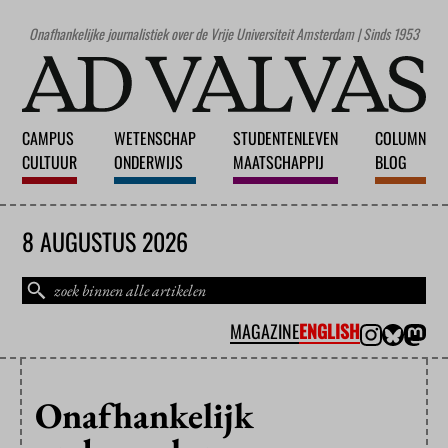
Onafhankelijke journalistiek over de Vrije Universiteit Amsterdam | Sinds 1953
CAMPUS
WETENSCHAP
STUDENTENLEVEN
COLUMN
CULTUUR
ONDERWIJS
MAATSCHAPPIJ
BLOG
8 AUGUSTUS 2026
MAGAZINE
ENGLISH
Onafhankelijk