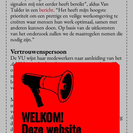
signalen mij niet eerder heeft bereikt”, aldus Van
Tulder in een
bericht
. “Het heeft mijn hoogste
prioriteit om een prettige en veilige werkomgeving te
creëren waar mensen hun werk optimaal, samen met
anderen kunnen doen. Op basis van de uitkomsten
van het onderzoek zullen we de maatregelen nemen die
nodig zijn.”
Vertrouwenspersoon
De VU wijst haar medewerkers naar aanleiding van het
Ad Valvas
-verhaal op de te nemen stappen als zijzelf
ongewenst gedrag ervaren. Praten met de betrokkene
zelf, met een leidinggevende en anders met de
bedrijfsarts, P&O-adviseur of een
vertrouwenspersoon.
Maar uit het
Ad Valvas
-verhaal blijkt dat zelfs als ze de
mogelijkheid hebben anoniem hun verhaal te doen,
veel medewerkers dat nog niet durven te doen. Toen
WELKOM!
de leiding van cognitieve psychologie er lucht van kreeg
dat
Ad Valvas
met medewerkers had gepraat, maakte
Deze website
die een rondgang langs medewerkers en voormalige