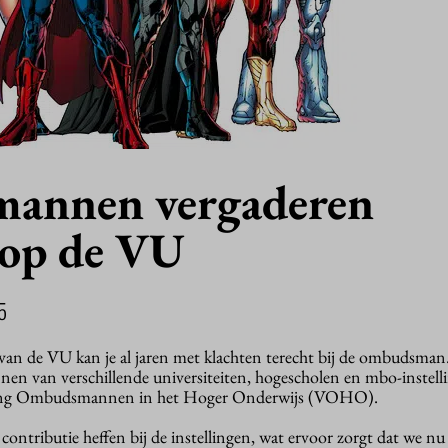
annen vergaderen
 op de VU
5
an de VU kan je al jaren met klachten terecht bij de ombudsman.
n van verschillende universiteiten, hogescholen en mbo-instell
iging Ombudsmannen in het Hoger Onderwijs (VOHO).
ontributie heffen bij de instellingen, wat ervoor zorgt dat we nu