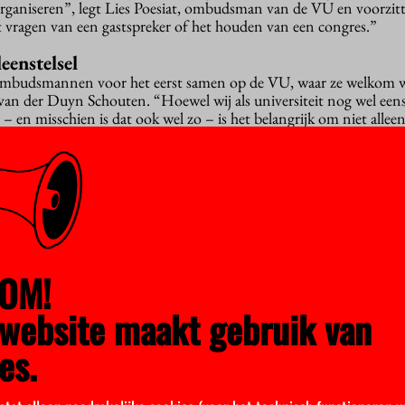
rganiseren”, legt Lies Poesiat, ombudsman van de VU en voorzit
vragen van een gastspreker of het houden van een congres.”
eenstelsel
mbudsmannen voor het eerst samen op de VU, waar ze welkom 
van der Duyn Schouten. “Hoewel wij als universiteit nog wel een
 – en misschien is dat ook wel zo – is het belangrijk om niet allee
teit, maar ook tussen de verschillende instellingen. Ik juich dit in
 de kans om enkele zaken te bespreken met de rector. Zoals de vel
tudenten en de verwachte toename ervan, nu met het leenstelsel s
r wordt. Of het feit dat ombudsmannen in Engeland niet betaald
de overheid, wat ze nog onafhankelijker maakt.
OM!
ren
s vergeten”, benadrukt Poesiat. “Wij zijn een derde partij die o
website maakt gebruik van
blemen moet kijken. We zijn geen belangenbehartiger van het pers
es.
n der Duyn Schouten de vergadering en praten de ombudsmannen
bespreken ze kwesties waar ze vaak tegen aan lopen. “Bijvoorbeel