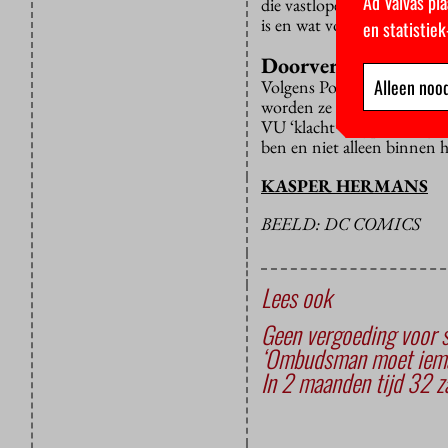
Ad Valvas pla
die vastlopen met hun scrip
is en wat voor de student d
en statistie
Doorverwezen
Alleen nood
Volgens Poesiat weten stud
worden ze vaak al snel doo
VU ‘klacht’ intypt, kom je b
ben en niet alleen binnen
KASPER HERMANS
BEELD: DC COMICS
Lees ook
Geen vergoeding voor s
‘Ombudsman moet iemand
In 2 maanden tijd 32 z