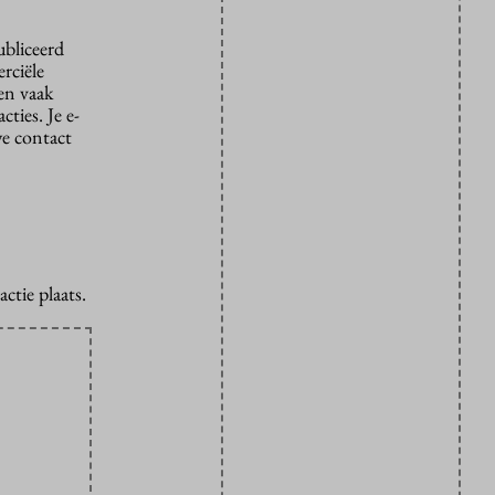
ubliceerd
rciële
den vaak
ties. Je e-
we contact
ctie plaats.