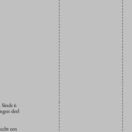
 Sinds 6
ingen deel
 echt een