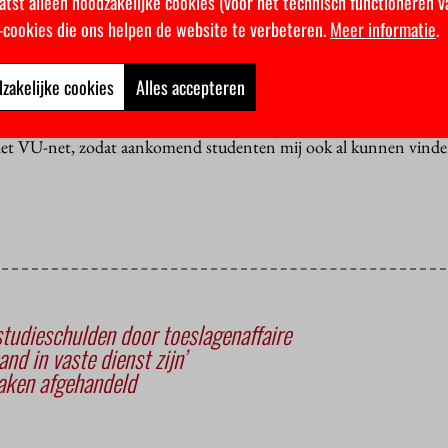
atst alleen noodzakelijke cookies (voor het technisch functioneren v
tie. Dan dient de student een klacht in en gaan wij kijken of de kl
an de duur is van hierbij opgelopen vertraging.”
k-cookies die ons helpen de website te verbeteren.
Meer informatie
.
zakelijke cookies
Alles accepteren
enten snel de weg te vinden naar haar kantoor. “Als ze een prob
r hun studiebegeleider naar mij doorverwezen. Wanneer je op de si
ovendien direct bij mij uit. Het is belangrijk dat ik zo makkelijk 
 het VU-net, zodat aankomend studenten mij ook al kunnen vinde
tudieschulden door toeslagenaffaire
 in vaste dienst zijn’
aken afgehandeld