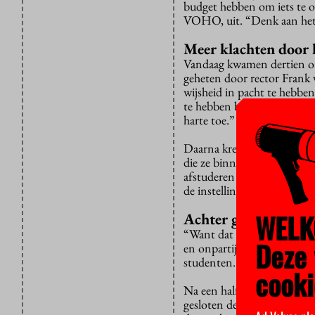
budget hebben om iets te o
VOHO, uit. “Denk aan het 
Meer klachten door l
Vandaag kwamen dertien o
geheten door rector Frank 
wijsheid in pacht te hebben
te hebben binnen de universi
harte toe.”
Daarna kreeg het dertiental
die ze binnenkrijgen van s
afstuderen steeds cruciale
de instellingen, maar door 
WELK
Achter gesloten deu
“Want dat wordt nog wel een
Deze 
en onpartijdig naar de pro
studenten.”
cooki
Na een halfuur verlaat Va
gesloten deur verder. Dan 