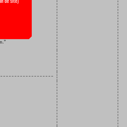
an de site)
acht terecht
leem hebben,
te van de
te vinden
n.”