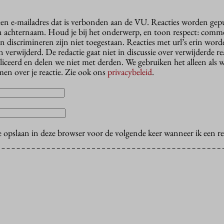
 een e-mailadres dat is verbonden aan de VU. Reacties worden gep
n achternaam. Houd je bij het onderwerp, en toon respect: comme
n discrimineren zijn niet toegestaan. Reacties met url’s erin wor
erwijderd. De redactie gaat niet in discussie over verwijderde reac
liceerd en delen we niet met derden. We gebruiken het alleen als 
en over je reactie. Zie ook ons
privacybeleid
.
e opslaan in deze browser voor de volgende keer wanneer ik een rea