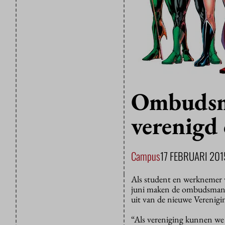
Ombudsm
verenigd
Campus
17 FEBRUARI 201
Als student en werknemer v
juni maken de ombudsmanne
uit van de nieuwe Veren
“Als vereniging kunnen we c