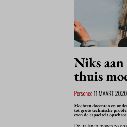
Niks aan 
thuis mo
Personeel
11 MAART 2020
Mochten docenten en onderz
tot grote technische probl
even de capaciteit opschroe
De Italianen mogen zo onge