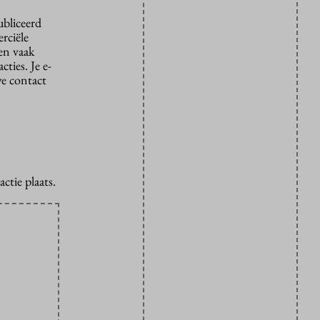
ubliceerd
rciële
den vaak
ties. Je e-
we contact
ctie plaats.