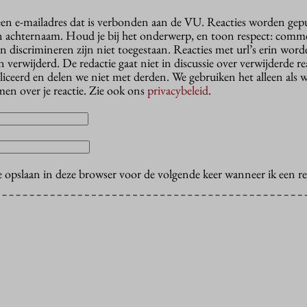
 een e-mailadres dat is verbonden aan de VU. Reacties worden gep
n achternaam. Houd je bij het onderwerp, en toon respect: comme
n discrimineren zijn niet toegestaan. Reacties met url’s erin wor
erwijderd. De redactie gaat niet in discussie over verwijderde reac
liceerd en delen we niet met derden. We gebruiken het alleen als 
en over je reactie. Zie ook ons
privacybeleid
.
e opslaan in deze browser voor de volgende keer wanneer ik een rea