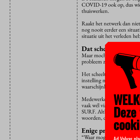
COVID-19 ook op, dus wie
thuiswerken.
Raakt het netwerk dan niet
nog nooit eerder een situat
situatie uit het verleden 
Dat scheelt
Maar mocht de situatie zic
probleem zal zijn”.
Het scheelt dat studenten 
instelling maken. “Daardoo
waarschijnlijk zelfs minde
WELK
Medewerkers zijn een ander
vaak wél via servers van de
Deze 
SURF. Althans, de koppeli
woorden, de internetprovid
cooki
Enige probleem
“Waar mogelijk een problee
Ad Valvas pla