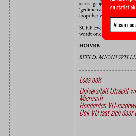
aantal gelijktijdige gebrui
en statistie
‘gedimensioneerd’ op het a
loopt het vast.
Alleen nood
SURF levert voor verschil
wordt onderzocht wat we k
HOP/BB
BEELD: MICAH WILLI
Lees ook
Universiteit Utrecht wi
Microsoft
Honderden VU-medewer
Ook VU laat zich door 