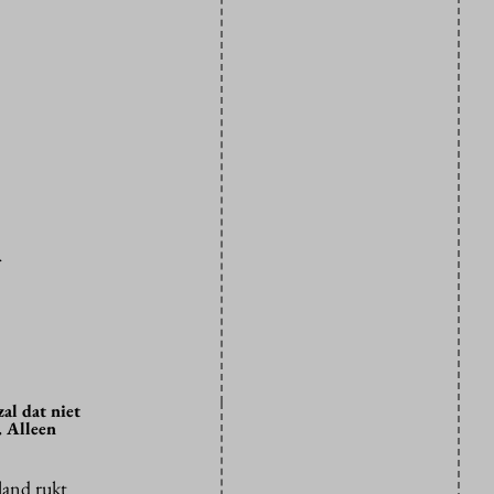
n
al dat niet
. Alleen
land rukt