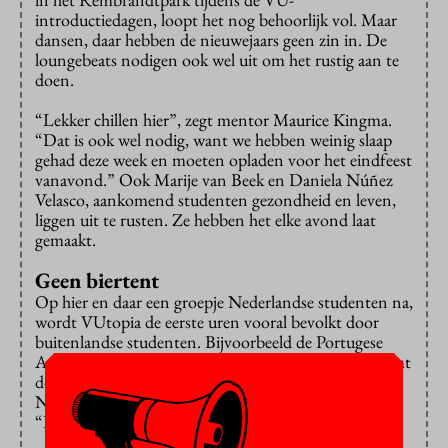
introductiedagen, loopt het nog behoorlijk vol. Maar
dansen, daar hebben de nieuwejaars geen zin in. De
loungebeats nodigen ook wel uit om het rustig aan te
doen.
“Lekker chillen hier”, zegt mentor Maurice Kingma.
“Dat is ook wel nodig, want we hebben weinig slaap
gehad deze week en moeten opladen voor het eindfeest
vanavond.” Ook Marije van Beek en Daniela Núñez
Velasco, aankomend studenten gezondheid en leven,
liggen uit te rusten. Ze hebben het elke avond laat
gemaakt.
Geen biertent
Op hier en daar een groepje Nederlandse studenten na,
wordt VUtopia de eerste uren vooral bevolkt door
buitenlandse studenten. Bijvoorbeeld de Portugese
Andrea Silva, die aan de VU de master marketing komt
doen. “Mijn moeder heeft hier gewoond, ze is
Nederlandse”, zegt ze in bijna accentloos Nederlands.
“Daarom wilde ik graag in Amsterdam studeren.”