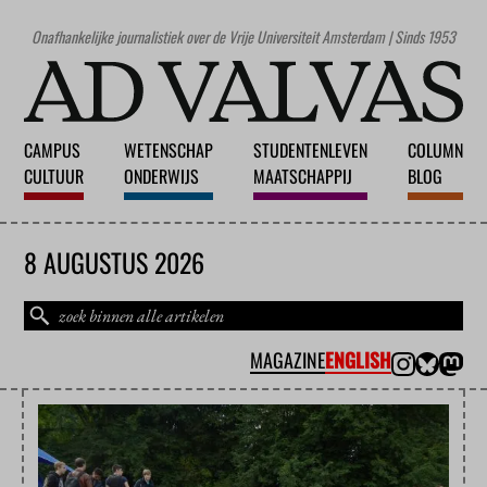
Onafhankelijke journalistiek over de Vrije Universiteit Amsterdam | Sinds 1953
CAMPUS
WETENSCHAP
STUDENTENLEVEN
COLUMN
CULTUUR
ONDERWIJS
MAATSCHAPPIJ
BLOG
8 AUGUSTUS 2026
MAGAZINE
ENGLISH