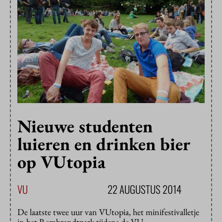
Nieuwe studenten
luieren en drinken bier
op VUtopia
VU
22 AUGUSTUS 2014
De laatste twee uur van VUtopia, het minifestivalletje
in het Rembrandtpark tijdens de VU-