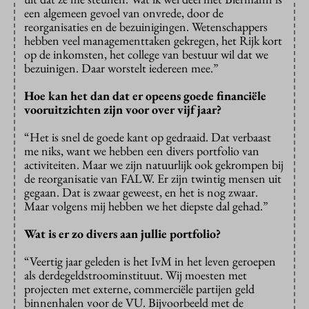
een algemeen gevoel van onvrede, door de
reorganisaties en de bezuinigingen. Wetenschappers
hebben veel managementtaken gekregen, het Rijk kort
op de inkomsten, het college van bestuur wil dat we
bezuinigen. Daar worstelt iedereen mee.”
Hoe kan het dan dat er opeens goede financiële
vooruitzichten zijn voor over vijf jaar?
“Het is snel de goede kant op gedraaid. Dat verbaast
me niks, want we hebben een divers portfolio van
activiteiten. Maar we zijn natuurlijk ook gekrompen bij
de reorganisatie van FALW. Er zijn twintig mensen uit
gegaan. Dat is zwaar geweest, en het is nog zwaar.
Maar volgens mij hebben we het diepste dal gehad.”
Wat is er zo divers aan jullie portfolio?
“Veertig jaar geleden is het IvM in het leven geroepen
als derdegeldstroominstituut. Wij moesten met
projecten met externe, commerciële partijen geld
binnenhalen voor de VU. Bijvoorbeeld met de