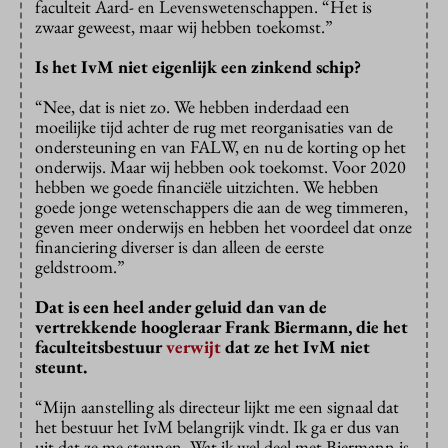
faculteit Aard- en Levenswetenschappen. “Het is
zwaar geweest, maar wij hebben toekomst.”
Is het IvM niet eigenlijk een zinkend schip?
“Nee, dat is niet zo. We hebben inderdaad een
moeilijke tijd achter de rug met reorganisaties van de
ondersteuning en van FALW, en nu de korting op het
onderwijs. Maar wij hebben ook toekomst. Voor 2020
hebben we goede financiële uitzichten. We hebben
goede jonge wetenschappers die aan de weg timmeren,
geven meer onderwijs en hebben het voordeel dat onze
financiering diverser is dan alleen de eerste
geldstroom.”
Dat is een heel ander geluid dan van de
vertrekkende hoogleraar Frank Biermann, die het
faculteitsbestuur
verwijt
dat ze het IvM niet
steunt.
“Mijn aanstelling als directeur lijkt me een signaal dat
het bestuur het IvM belangrijk vindt. Ik ga er dus van
uit dat ze me steunen. Wat ik wel deel met Biermann is