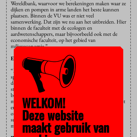
Wereldbank, waarvoor we berekeningen maken waar ze
dijken en pompen in arme landen het beste kunnen
plaatsen. Binnen de VU was er niet veel
samenwerking. Dat zijn we nu aan het uitbreiden. Hier
binnen de faculteit met de ecologen en
aardwetenschappers, maar bijvoorbeeld ook met de
economische faculteit, op het gebied van
milieueconomie.”
En er komt ook meer geld uit onderwijs?
“Meer onderwijs geven is een van onze andere
speerpunten. Ook samen met andere opleidingen,
door onze cursussen open te stellen voor andere
studenten, ook van de UvA. Het IvM wordt wat dat
betreft een steeds ‘normaler’ instituut. We krijgen een
WELKOM!
meer diverse inkomstenbron. Naast de projecten komt
er nu geld uit onderwijs, promoties en
Deze website
onderzoekssubsidies, zoals de Vidi’s en Vici’s. Die
subsidieaanvragen schrijven we overigens ook steeds
maakt gebruik van
meer samen met anderen.”