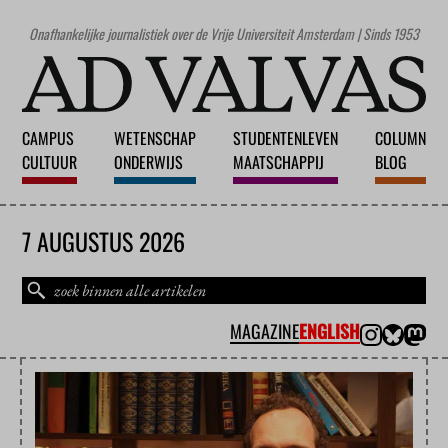
Onafhankelijke journalistiek over de Vrije Universiteit Amsterdam | Sinds 1953
CAMPUS
WETENSCHAP
STUDENTENLEVEN
COLUMN
CULTUUR
ONDERWIJS
MAATSCHAPPIJ
BLOG
7 AUGUSTUS 2026
MAGAZINE
ENGLISH