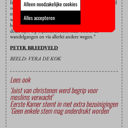
In het gesprek daarover ziet hij een grote rol weggelegd
Alleen noodzakelijke cookies
voor de medezeggenschap. “Niet alleen de formele
medezeggenschap, maar ook de informele. Die moet
Alles accepteren
worden versterkt. Ik wil op verschillende momenten
het gesprek voeren over wat we gezamenlijk aan het
doen zijn. Op bijeenkomsten, maar ook in de
wandelgangen en via allerlei andere wegen.”
PETER BREEDVELD
BEELD: VERA DE KOK
Lees ook
‘Juist van christenen werd begrip voor
moslims verwacht’
Eerste Kamer stemt in met extra bezuinigingen
‘Geen enkele stem mag onderdrukt worden’